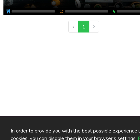
1
In order to provide you with the best possible experience us
cookies, you can disable them in your browser's settings.