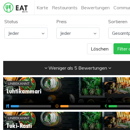
Karte
Restaurants
Bewertungen
Commun
Status
Preis
Sortieren
Löschen
Filter
Weniger als 5 Bewertungen
UNBEKANNT
Luhtikammari
UNBEKANNT
Tuki-Rasti