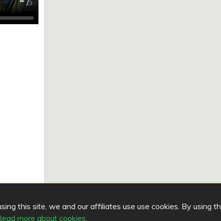
/
5
ing this site, we and our affiliates use use cookies. By using t
Read more about cookies.