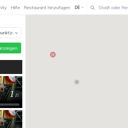
ity
Hilfe
Restaurant hinzufügen
DE
 anzeigen
1
/
5
-