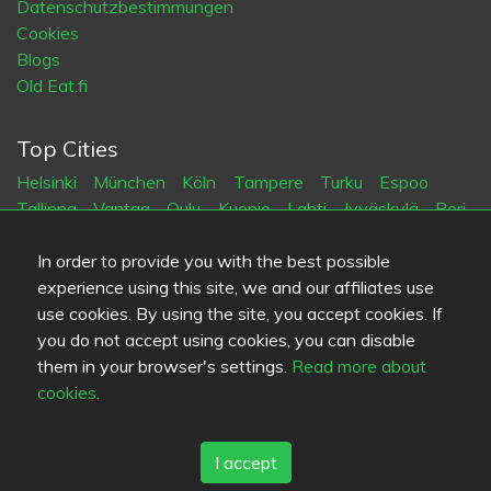
Datenschutzbestimmungen
Cookies
Blogs
Old Eat.fi
Top Cities
Helsinki
München
Köln
Tampere
Turku
Espoo
Tallinna
Vantaa
Oulu
Kuopio
Lahti
Jyväskylä
Pori
Hämeenlinna
Rovaniemi
Vaasa
Porvoo
Seinäjoki
Kotka
Mikkeli
In order to provide you with the best possible
experience using this site, we and our affiliates use
use cookies. By using the site, you accept cookies. If
Sprache
you do not accept using cookies, you can disable
FI
SV
EN
DE
them in your browser's settings.
Read more about
cookies.
I accept