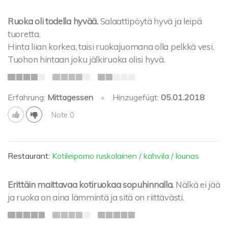
Ruoka oli todella hyvää.
Salaattipöytä hyvä ja leipä
tuoretta.
Hinta liian korkea, taisi ruokajuomana olla pelkkä vesi.
Tuohon hintaan joku jälkiruoka olisi hyvä.
Erfahrung:
Mittagessen
•
Hinzugefügt:
05.01.2018
Note 0
Restaurant:
Kotileipomo ruskolainen / kahvila / lounas
Erittäin maittavaa kotiruokaa sopuhinnalla.
Nälkä ei jää
ja ruoka on aina lämmintä ja sitä on riittävästi.