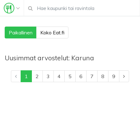
Paikallinen
Koko Eat.fi
Uusimmat arvostelut:
Karuna
1
2
3
4
5
6
7
8
9