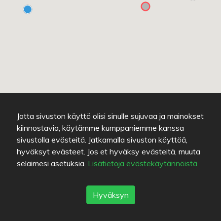
Jotta sivuston käyttö olisi sinulle sujuvaa ja mainokset
kiinnostavia, käytämme kumppaniemme kanssa
sivustolla evästeitä. Jatkamalla sivuston käyttöä,
hyväksyt evästeet. Jos et hyväksy evästeitä, muuta
selaimesi asetuksia.
Lisätietoja evästekäytännöistä
Lue lisää
EI TIETOA
L
Hyväksyn
China Jasmine
M
3.7
/
5
kiinalaista
piz