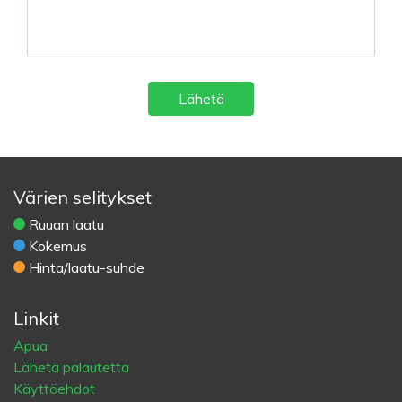
Lähetä
Värien selitykset
Ruuan laatu
Kokemus
Hinta/laatu-suhde
Linkit
Apua
Lähetä palautetta
Käyttöehdot