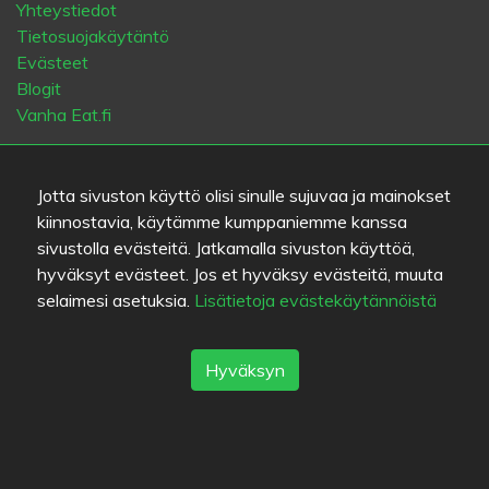
Yhteystiedot
Tietosuojakäytäntö
Evästeet
Blogit
Vanha Eat.fi
Suosituimmat kaupungit
Jotta sivuston käyttö olisi sinulle sujuvaa ja mainokset
Helsinki
München
Köln
Tampere
Turku
Espoo
kiinnostavia, käytämme kumppaniemme kanssa
Tallinna
Vantaa
Oulu
Kuopio
Lahti
Jyväskylä
Pori
sivustolla evästeitä. Jatkamalla sivuston käyttöä,
Hämeenlinna
Rovaniemi
Vaasa
Porvoo
Seinäjoki
hyväksyt evästeet. Jos et hyväksy evästeitä, muuta
Kotka
Mikkeli
selaimesi asetuksia.
Lisätietoja evästekäytännöistä
Kieli
Hyväksyn
FI
SV
EN
DE