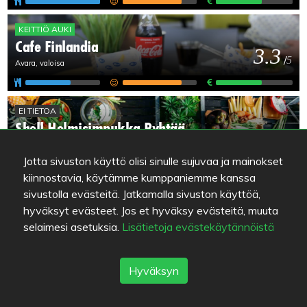
KEITTIÖ AUKI
Cafe Finlandia
3.3
/
5
Avara, valoisa
EI TIETOA
Shell Helmisimpukka Pyhtää
2
/
5
Jotta sivuston käyttö olisi sinulle sujuvaa ja mainokset
kiinnostavia, käytämme kumppaniemme kanssa
EI TIETOA
sivustolla evästeitä. Jatkamalla sivuston käyttöä,
ABC Pyhtää / Majakka
hyväksyt evästeet. Jos et hyväksy evästeitä, muuta
-
/
5
selaimesi asetuksia.
Lisätietoja evästekäytännöistä
Hyväksyn
EI TIETOA
Baari Jussin Nurkka
-
/
5