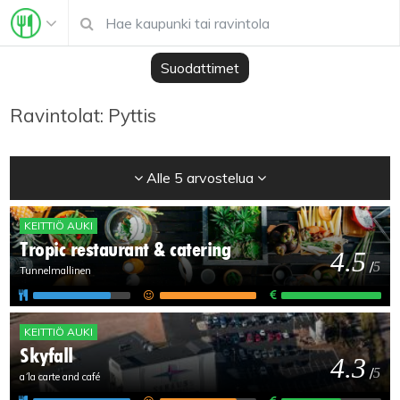
Suodattimet
Ravintolat: Pyttis
Alle 5 arvostelua
KEITTIÖ AUKI
Tropic restaurant & catering
4.5
/
5
Tunnelmallinen
KEITTIÖ AUKI
Skyfall
4.3
/
5
a´la carte and café