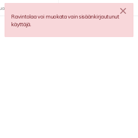
ua
Lisää ravintola
FI
Ravintolaa voi muokata vain sisäänkirjautunut
käyttäjä.