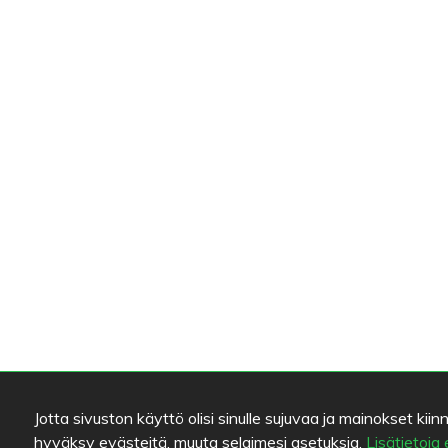
Jotta sivuston käyttö olisi sinulle sujuvaa ja mainokset 
hyväksy evästeitä, muuta selaimesi asetuksia.
Lisätietoja