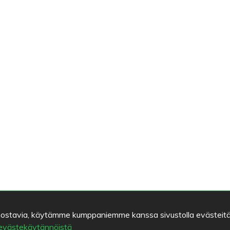
kiinnostavia, käytämme kumppaniemme kanssa sivustolla evästeitä
 evästekäytännöistä