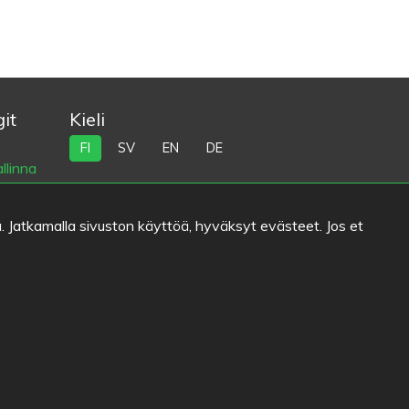
it
Kieli
FI
SV
EN
DE
llinna
i
na
. Jatkamalla sivuston käyttöä, hyväksyt evästeet. Jos et