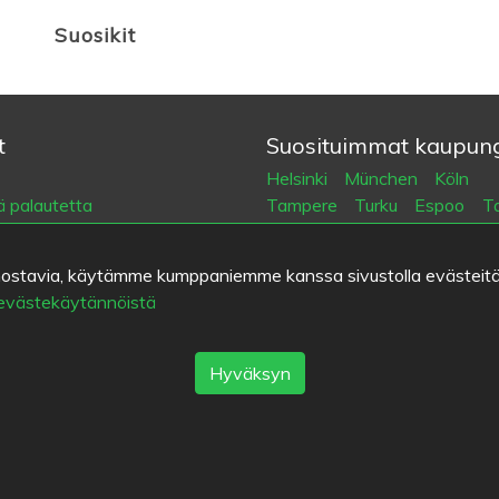
Suosikit
t
Suosituimmat kaupung
Helsinki
München
Köln
 palautetta
Tampere
Turku
Espoo
Ta
öehdot
Vantaa
Oulu
Kuopio
Laht
tiedot
Jyväskylä
Pori
Hämeenlin
kiinnostavia, käytämme kumppaniemme kanssa sivustolla evästeitä
suojakäytäntö
Rovaniemi
Vaasa
Porvoo
 evästekäytännöistä
eet
Seinäjoki
Kotka
Mikkeli
Eat.fi
Hyväksyn