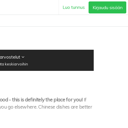
Luo tunnus
Kirjaudu sisään
 arvostelut
ta keskiarvoihin
 - this is definitely the place for you!
If
you go elsewhere. Chinese dishes are better