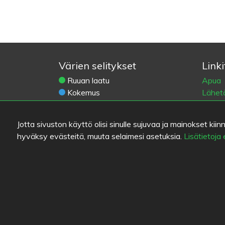
Värien selitykset
Linki
Ruuan laatu
Apua
Kokemus
Lähetä
Hinta/laatu-suhde
Käytt
Yhteys
Jotta sivuston käyttö olisi sinulle sujuvaa ja mainokset 
Tieto
hyväksy evästeitä, muuta selaimesi asetuksia.
Lisätietoja
Eväst
Blogit
Vanha 