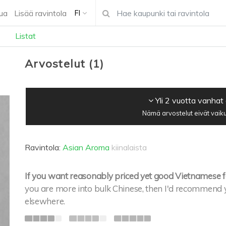
ua
Lisää ravintola
FI
Listat
Arvostelut
(
1
)
Yli 2 vuotta vanhat
Nämä arvostelut eivät vaiku
Ravintola:
Asian Aroma
kiinalaista
If you want reasonably priced yet good Vietnamese food
you are more into bulk Chinese, then I'd recommend 
elsewhere.