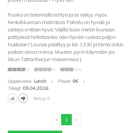
Ruoka on tekemällä tehtyä ja se näkyy myös
henkilökunnan määrässä. Palvelu on hyvää ja
siisteys erittäin hyvä. Välillä tosin mietin lounaan
pättyessä heitetäänkö näin hyvää ruokaa paljon
hukkaan? Lounas päättyy jo klo 13:30 ja tämä onkin
paikan ainoa miinus. Muuten pyrin käymään jos
liikun Tattariharjun maisemissa :)
Upplevelse:
Lunch
•
Priset:
9€
•
Tillagt:
05.04.2016
Betyg: 0
1