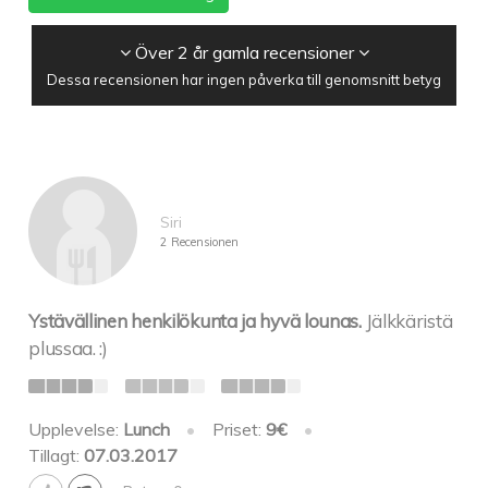
Över 2 år gamla recensioner
Dessa recensionen har ingen påverka till genomsnitt betyg
Siri
2 Recensionen
Ystävällinen henkilökunta ja hyvä lounas.
Jälkkäristä
plussaa. :)
Upplevelse:
Lunch
•
Priset:
9€
•
Tillagt:
07.03.2017