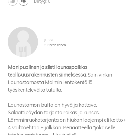
Betyg: 0
jossi
5 Recensionen
Monipuolinen ja siisti lounaspaikka
teollisuusrakennusten siimeksessä.
Sain vinkin
Lounastamosta Malmin lentokentällä
työskentelevältä tutulta.
Lounastamon buffa on hyvä ja kattava.
Salaattipöydän tarjonta raikas ja runsas.
Lämminruokatarjonta on hiukan laajempi eli keitto+
4 vaihtoehtoa + jälkkäri. Periaatteella "jokaiselle
jotakin maistuvaa - Hyvä niin".