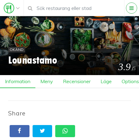
OKÄND
Lounastamo
3.9
/
5
Information
Meny
Recensioner
Läge
Options
Share