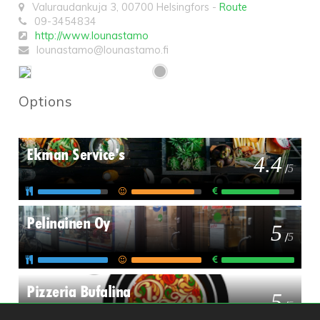
Valuraudankuja 3
,
00700
Helsingfors
-
Route
09-3454834
http://www.lounastamo
lounastamo@lounastamo.fi
Options
Ekman Service's
4.4
/
5
Pelinainen Oy
5
/
5
Pizzeria Bufalina
5
/
5