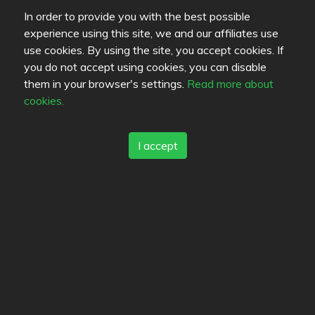
In order to provide you with the best possible
experience using this site, we and our affiliates use
use cookies. By using the site, you accept cookies. If
you do not accept using cookies, you can disable
them in your browser's settings.
Read more about
Review color legend
cookies.
Matkvalité
Upplevelse
I accept
Pris/kvalité
Länkar
Hjälp
Skicka feedback
Användarvillkor
Kontaktinformation
Sekretess
Cookies
Blogs