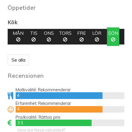
Öppetider
Kök
MÅN
TIS
ONS
TORS
FRE
LÖR
SÖN
Se alla
Recensionen
Matkvalité:
Rekommenderar
4
4
Erfarenhet:
Rekommenderar
4
4
Pris/kvalité:
Rättvis pris
3.5
3.5
How are these calculated?