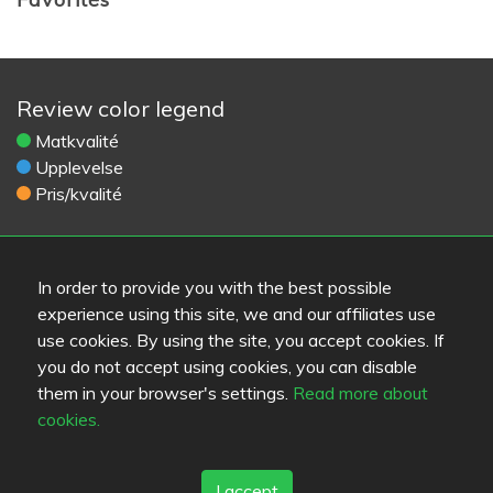
Review color legend
Matkvalité
Upplevelse
Pris/kvalité
Länkar
In order to provide you with the best possible
Hjälp
experience using this site, we and our affiliates use
Skicka feedback
use cookies. By using the site, you accept cookies. If
Användarvillkor
you do not accept using cookies, you can disable
Kontaktinformation
them in your browser's settings.
Read more about
Sekretess
cookies.
Cookies
Blogs
Old Eat.fi
I accept