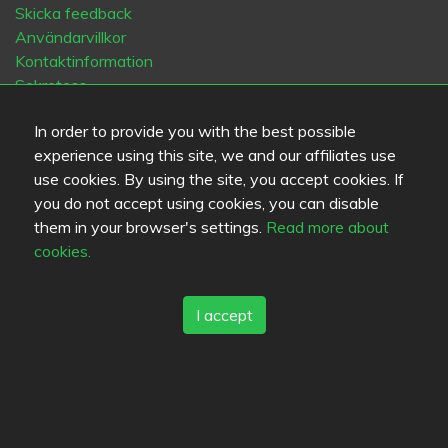
Skicka feedback
Användarvillkor
Kontaktinformation
Sekretess
Cookies
In order to provide you with the best possible
Blogs
experience using this site, we and our affiliates use
Old Eat.fi
use cookies. By using the site, you accept cookies. If
you do not accept using cookies, you can disable
Top Cities
them in your browser's settings.
Read more about
Helsinki
München
Köln
Tampere
Turku
Espoo
cookies.
Tallinna
Vantaa
Oulu
Kuopio
Lahti
Jyväskylä
Pori
Hämeenlinna
Rovaniemi
Vaasa
Porvoo
Seinäjoki
I accept
Kotka
Mikkeli
Språk
FI
SV
EN
DE