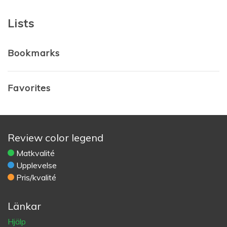
Lists
Bookmarks
Favorites
Review color legend
Matkvalité
Upplevelse
Pris/kvalité
Länkar
Hjälp