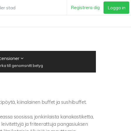
Registrera dig
Logga in
ecensioner
ka till genomsnitt betyg
tipöytä, kiinalainen buffet ja sushibuffet.
skeassa soosissa, jonkinlaista kanakastiketta,
leivitettyjä ja friteerattuja pangasiuksen