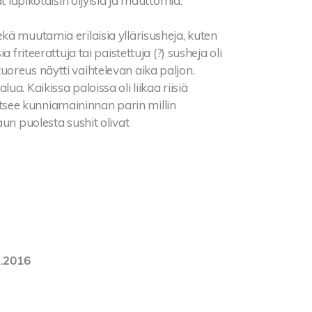
t läpikotaisin öljyisiä ja mauttomia.
, sekä muutamia erilaisia yllärisusheja, kuten
 friteerattuja tai paistettuja (?) susheja oli
n tuoreus näytti vaihtelevan aika paljon.
a. Kaikissa paloissa oli liikaa riisiä
saitsee kunniamaininnan parin millin
aun puolesta sushit olivat
2.2016