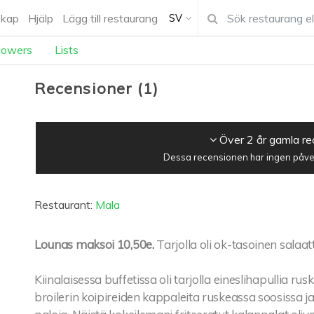
kap
Hjälp
Lägg till restaurang
SV
lowers
Lists
Recensioner
(
1
)
Över 2 år gamla r
Dessa recensionen har ingen påver
Restaurant:
Mala
Lounas maksoi 10,50e.
Tarjolla oli ok-tasoinen salaat
Kiinalaisessa buffetissa oli tarjolla eineslihapullia ru
broilerin koipireiden kappaleita ruskeassa soosissa ja 