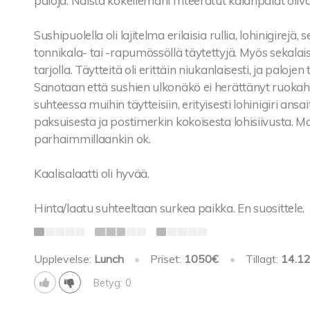
paloja. Näistä kokeilemani friteeratut kalanpalat oliva
Sushipuolella oli lajitelma erilaisia rullia, lohinigirejä
tonnikala- tai -rapumössöllä täytettyjä. Myös sekalaisia
tarjolla. Täytteitä oli erittäin niukanlaisesti, ja paloje
Sanotaan että sushien ulkonäkö ei herättänyt ruokahalu
suhteessa muihin täytteisiin, erityisesti lohinigiri an
paksuisesta ja postimerkin kokoisesta lohisiivusta. M
parhaimmillaankin ok.
Kaalisalaatti oli hyvää.
Hinta/laatu suhteeltaan surkea paikka. En suosittele.
Upplevelse:
Lunch
•
Priset:
1050€
•
Tillagt:
14.1
Betyg: 0