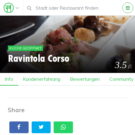
KÜCHE GEÖFFNET
Ravintola Corso
3.5
/
5
Info
Kundenerfahrung
Bewertungen
Community
Share