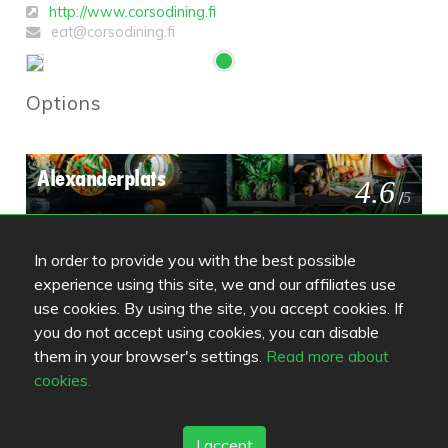
http://www.corsodining.fi
eat@corsodining.fi
Options
Alexanderplats
4.6
/
5
In order to provide you with the best possible
Ragu
4.4
experience using this site, we and our affiliates use
/
5
use cookies. By using the site, you accept cookies. If
you do not accept using cookies, you can disable
them in your browser's settings.
Read more about
Manhattan Steak House Espa
4.3
cookies.
/
5
I accept