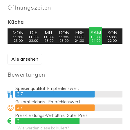
Öffnungszeiten
Küche
MON
DIE
MIT
DON
FRE
SAM
SON
11:00-
11:00-
11:00-
11:00-
11:00-
15:00-
15:00-
23:00
23:00
23:00
23:00
24:00
24:00
22:00
Alle ansehen
Bewertungen
Speisenqualität:
Empfehlenswert
3.7
3.7
Gesamterlebnis :
Empfehlenswert
3.7
3.7
Preis-Leistungs-Verhältnis:
Guter Preis
3
3
Wie werden diese kalkuliert?