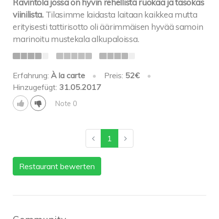
Ravintola jossa on hyvin rehellistä ruokaa ja tasokas
viinilista.
Tilasimme laidasta laitaan kaikkea mutta
erityisesti tattirisotto oli äärimmäisen hyvää samoin
marinoitu mustekala alkupaloissa.
Erfahrung:
À la carte
•
Preis:
52€
•
Hinzugefügt:
31.05.2017
Note 0
1
Restaurant bewerten