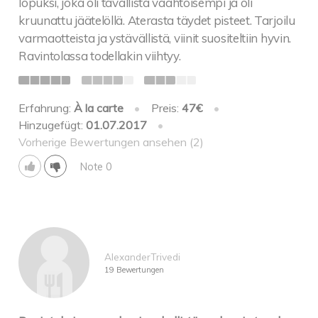
lopuksi, joka oli tavallista vaahtoisempi ja oli
kruunattu jäätelöllä. Aterasta täydet pisteet. Tarjoilu
varmaotteista ja ystävällistä, viinit suositeltiin hyvin.
Ravintolassa todellakin viihtyy.
Erfahrung:
À la carte
•
Preis:
47€
•
Hinzugefügt:
01.07.2017
•
Vorherige Bewertungen ansehen (2)
Note 0
AlexanderTrivedi
19 Bewertungen