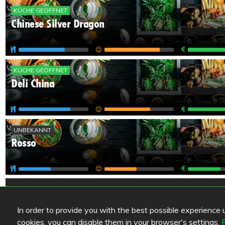
KÜCHE GEÖFFNET
Chinese Silver Dragon
KÜCHE GEÖFFNET
Deli China
UNBEKANNT
Rosso
Weniger als 5 Bewertungen
In order to provide you with the best possible experience us
KÜCHE GEÖFFNET
cookies, you can disable them in your browser's settings.