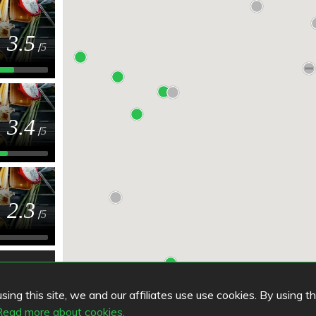
3.5
/
5
3.4
/
5
2.3
/
5
ing this site, we and our affiliates use use cookies. By using t
Read more about cookies.