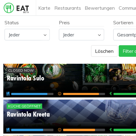
Karte
Restaurants
Bewertungen
Commun
Status
Preis
Sortieren
Löschen
Filter
CLOSED NOW
Ravintola Sulo
KÜCHE GEÖFFNET
Ravintola Kreeta