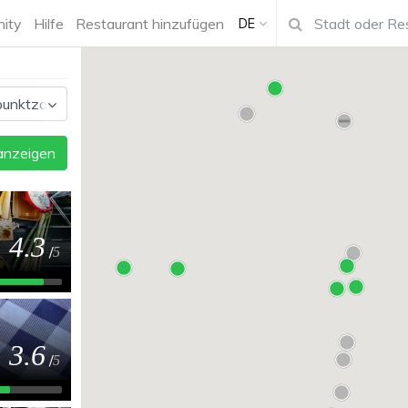
ity
Hilfe
Restaurant hinzufügen
DE
 anzeigen
4.3
/
5
3.6
/
5