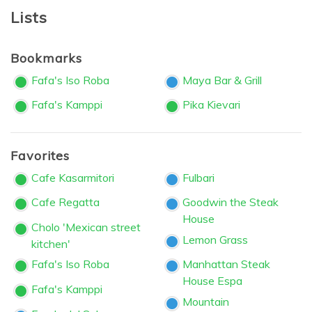
Lists
Bookmarks
Fafa's Iso Roba
Maya Bar & Grill
Fafa's Kamppi
Pika Kievari
Favorites
Cafe Kasarmitori
Fulbari
Cafe Regatta
Goodwin the Steak
House
Cholo 'Mexican street
Lemon Grass
kitchen'
Fafa's Iso Roba
Manhattan Steak
House Espa
Fafa's Kamppi
Mountain