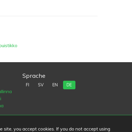
uistikko
Sprache
FI
SV
EN
DE
llinna
i
na
he site, you accept cookies. If you do not accept using