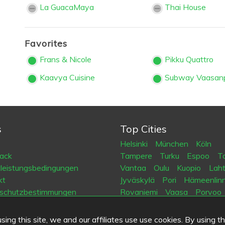
La GuacaMaya
Thai House
Favorites
Frans & Nicole
Pikku Quattro
Kaavya Cuisine
Subway Vaasanp
s
Top Cities
Helsinki
München
Köln
ack
Tampere
Turku
Espoo
Ta
tleistungsbedingungen
Vantaa
Oulu
Kuopio
Laht
kt
Jyväskylä
Pori
Hämeenlin
schutzbestimmungen
Rovaniemi
Vaasa
Porvoo
es
Seinäjoki
Kotka
Mikkeli
ing this site, we and our affiliates use use cookies. By using t