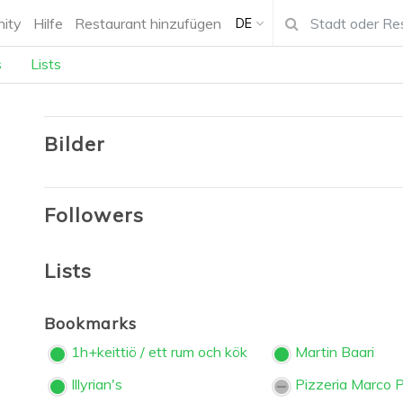
ity
Hilfe
Restaurant hinzufügen
DE
s
Lists
Bilder
Followers
Lists
Bookmarks
1h+keittiö / ett rum och kök
Martin Baari
Illyrian's
Pizzeria Marco 