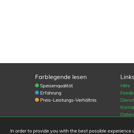
Farblegende lesen
Link
Speisenqualität
Hilfe
Erfahrung
Feedb
Preis-Leistungs-Verhältnis
Diens
Konta
Daten
Cooki
Blogs
In order to provide you with the best possible experience us