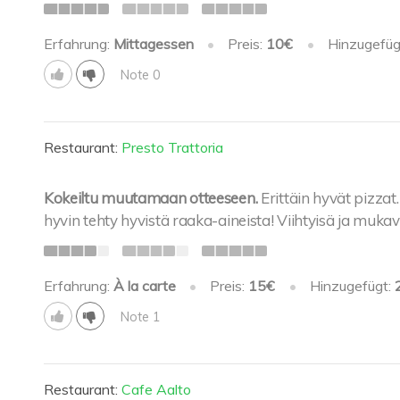
Erfahrung:
Mittagessen
•
Preis:
10€
•
Hinzugefüg
Note 0
Restaurant:
Presto Trattoria
Kokeiltu muutamaan otteeseen.
Erittäin hyvät pizzat
hyvin tehty hyvistä raaka-aineista! Viihtyisä ja mukav
Erfahrung:
À la carte
•
Preis:
15€
•
Hinzugefügt:
Note 1
Restaurant:
Cafe Aalto