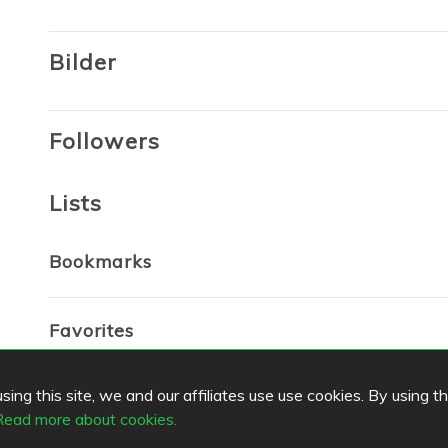
Bilder
Followers
Lists
Bookmarks
Favorites
ing this site, we and our affiliates use use cookies. By using t
Read more about cookies.
s
Top Cities