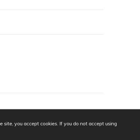
he site, you accept cookies. If you do not accept using
Sprache