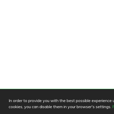
In order to provide you with the best possible experience us
cookies, you can disable them in your browser's settings.
Farblegende lesen
Link