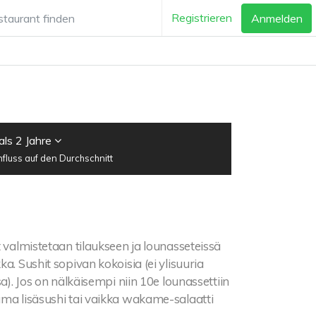
Registrieren
Anmelden
als 2 Jahre
luss auf den Durchschnitt
valmistetaan tilaukseen ja lounasseteissä
a. Sushit sopivan kokoisia (ei ylisuuria
a). Jos on nälkäisempi niin 10e lounassettiin
ama lisäsushi tai vaikka wakame-salaatti