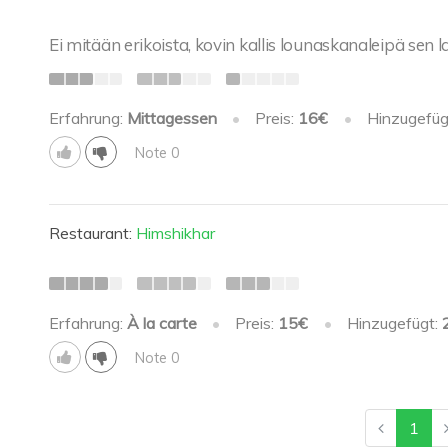
Ei mitään erikoista, kovin kallis lounaskanaleipä sen 
Erfahrung:
Mittagessen
•
Preis:
16€
•
Hinzugefüg
Note 0
Restaurant:
Himshikhar
Erfahrung:
À la carte
•
Preis:
15€
•
Hinzugefügt:
Note 0
1