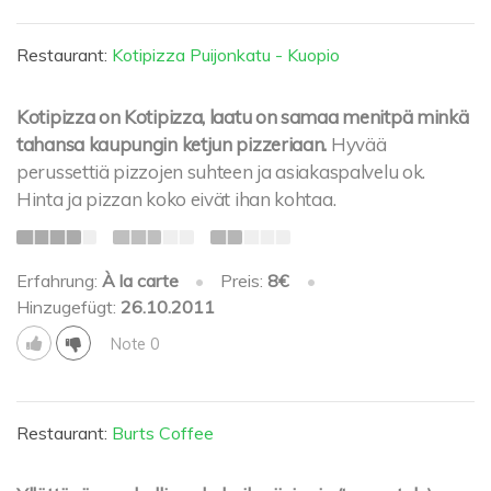
Restaurant:
Kotipizza Puijonkatu - Kuopio
Kotipizza on Kotipizza, laatu on samaa menitpä minkä
tahansa kaupungin ketjun pizzeriaan.
Hyvää
perussettiä pizzojen suhteen ja asiakaspalvelu ok.
Hinta ja pizzan koko eivät ihan kohtaa.
Erfahrung:
À la carte
•
Preis:
8€
•
Hinzugefügt:
26.10.2011
Note 0
Restaurant:
Burts Coffee