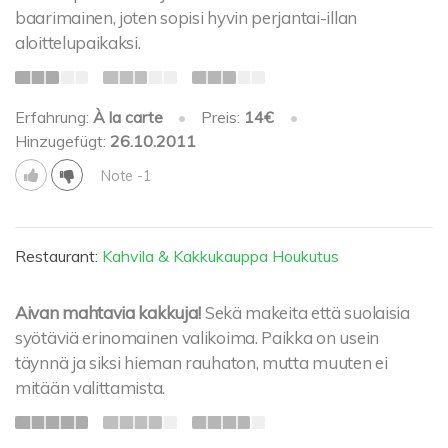
baarimainen, joten sopisi hyvin perjantai-illan
aloittelupaikaksi.
Erfahrung:
À la carte
•
Preis:
14€
•
Hinzugefügt:
26.10.2011
Note -1
Restaurant:
Kahvila & Kakkukauppa Houkutus
Aivan mahtavia kakkuja!
Sekä makeita että suolaisia
syötäviä erinomainen valikoima. Paikka on usein
täynnä ja siksi hieman rauhaton, mutta muuten ei
mitään valittamista.