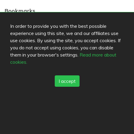
Bookmarks
Dragon Sheng
Ravintola Kreeta
In order to provide you with the best possible
experience using this site, we and our affiliates use
use cookies. By using the site, you accept cookies. If
Favorites
you do not accept using cookies, you can disable
Green House
Kahvila Kaneli
them in your browser's settings.
Read more about
cookies.
Kahvila & Kakkukauppa
Houkutus
I accept
Farblegende lesen
Speisenqualität
Erfahrung
Preis-Leistungs-Verhältnis