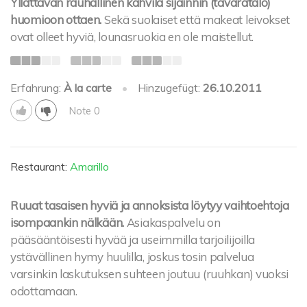
Yllättävän rauhallinen kahvila sijainnin (tavaratalo)
huomioon ottaen.
Sekä suolaiset että makeat leivokset
ovat olleet hyviä, lounasruokia en ole maistellut.
Erfahrung:
À la carte
•
Hinzugefügt:
26.10.2011
Note 0
Restaurant:
Amarillo
Ruuat tasaisen hyviä ja annoksista löytyy vaihtoehtoja
isompaankin nälkään.
Asiakaspalvelu on
pääsääntöisesti hyvää ja useimmilla tarjoilijoilla
ystävällinen hymy huulilla, joskus tosin palvelua
varsinkin laskutuksen suhteen joutuu (ruuhkan) vuoksi
odottamaan.