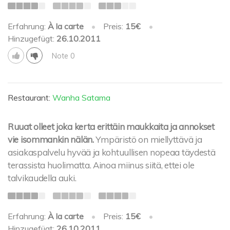
Erfahrung:
À la carte
•
Preis:
15€
•
Hinzugefügt:
26.10.2011
Note 0
Restaurant:
Wanha Satama
Ruuat olleet joka kerta erittäin maukkaita ja annokset
vie isommankin nälän.
Ympäristö on miellyttävä ja
asiakaspalvelu hyvää ja kohtuullisen nopeaa täydestä
terassista huolimatta. Ainoa miinus siitä, ettei ole
talvikaudella auki.
Erfahrung:
À la carte
•
Preis:
15€
•
Hinzugefügt:
26.10.2011