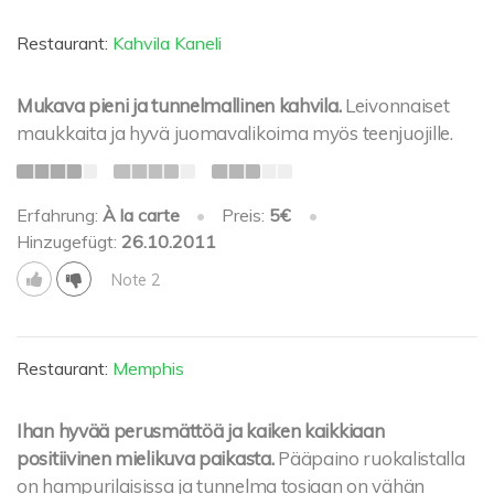
Restaurant:
Kahvila Kaneli
Mukava pieni ja tunnelmallinen kahvila.
Leivonnaiset
maukkaita ja hyvä juomavalikoima myös teenjuojille.
Erfahrung:
À la carte
•
Preis:
5€
•
Hinzugefügt:
26.10.2011
Note 2
Restaurant:
Memphis
Ihan hyvää perusmättöä ja kaiken kaikkiaan
positiivinen mielikuva paikasta.
Pääpaino ruokalistalla
on hampurilaisissa ja tunnelma tosiaan on vähän