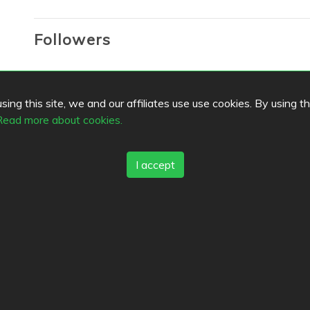
Followers
Lists
ing this site, we and our affiliates use use cookies. By using t
Read more about cookies.
Bookmarks
I accept
Favorites
s
Top Cities
Helsinki
München
Köln
ack
Tampere
Turku
Espoo
Ta
tleistungsbedingungen
Vantaa
Oulu
Kuopio
Laht
kt
Jyväskylä
Pori
Hämeenlin