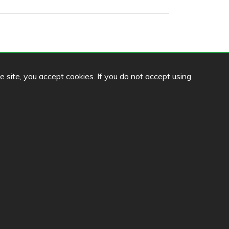
he site, you accept cookies. If you do not accept using
Sprache
FI
SV
EN
DE
llinna
i
na