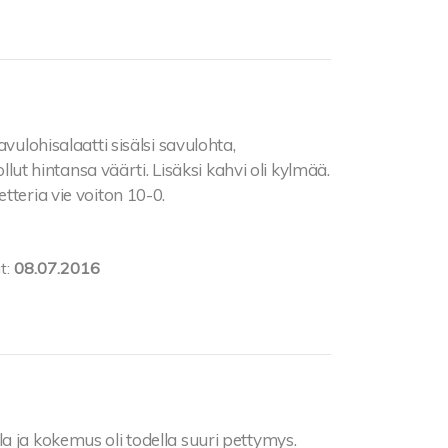
avulohisalaatti sisälsi savulohta,
ollut hintansa väärti. Lisäksi kahvi oli kylmää.
tteria vie voiton 10-0.
t:
08.07.2016
a ja kokemus oli todella suuri pettymys.