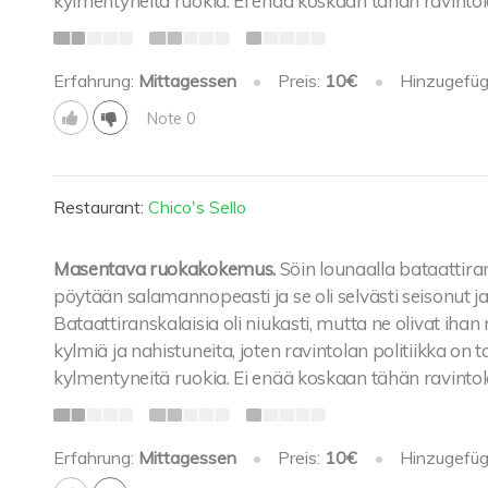
kylmentyneitä ruokia. Ei enää koskaan tähän ravinto
Erfahrung:
Mittagessen
•
Preis:
10€
•
Hinzugefüg
Note 0
Restaurant:
Chico's Sello
Masentava ruokakokemus.
Söin lounaalla bataattiran
pöytään salamannopeasti ja se oli selvästi seisonut ja 
Bataattiranskalaisia oli niukasti, mutta ne olivat ihan
kylmiä ja nahistuneita, joten ravintolan politiikka on ta
kylmentyneitä ruokia. Ei enää koskaan tähän ravinto
Erfahrung:
Mittagessen
•
Preis:
10€
•
Hinzugefüg