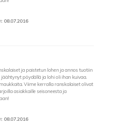
laan!
t:
08.07.2016
skalaiset ja paistetun lohen ja annos tuotiin
jäähtynyt pöydällä ja lohi oli ihan kuivaa.
 maukkaita. Viime kerralla ranskalaiset olivat
rjoilla asiakkaille seisoneesta ja
laan!
t:
08.07.2016