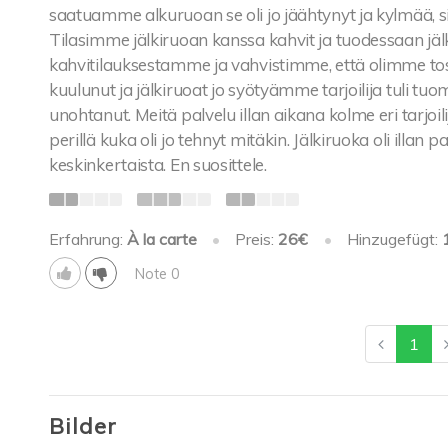
saatuamme alkuruoan se oli jo jäähtynyt ja kylmää, sill
Tilasimme jälkiruoan kanssa kahvit ja tuodessaan jälki
kahvitilauksestamme ja vahvistimme, että olimme tosi
kuulunut ja jälkiruoat jo syötyämme tarjoilija tuli tu
unohtanut. Meitä palvelu illan aikana kolme eri tarjoili
perillä kuka oli jo tehnyt mitäkin. Jälkiruoka oli illan 
keskinkertaista. En suosittele.
Erfahrung:
À la carte
•
Preis:
26€
•
Hinzugefügt:
Note 0
1
Bilder