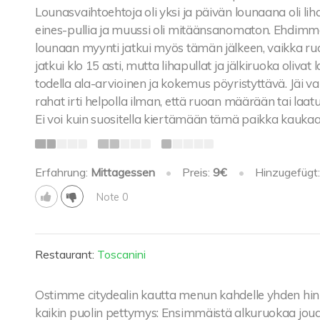
Lounasvaihtoehtoja oli yksi ja päivän lounaana oli lih
eines-pullia ja muussi oli mitäänsanomaton. Ehdimme 
lounaan myynti jatkui myös tämän jälkeen, vaikka ruo
jatkui klo 15 asti, mutta lihapullat ja jälkiruoka olivat
todella ala-arvioinen ja kokemus pöyristyttävä. Jäi vai
rahat irti helpolla ilman, että ruoan määrään tai laa
Ei voi kuin suositella kiertämään tämä paikka kaukaa
Erfahrung:
Mittagessen
•
Preis:
9€
•
Hinzugefügt
Note 0
Restaurant:
Toscanini
Ostimme citydealin kautta menun kahdelle yhden hinn
kaikin puolin pettymys: Ensimmäistä alkuruokaa jo