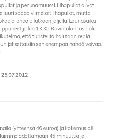
apullat ja perunamuussi. Lihapullat olivat
juuri saada viimeiset lihapullat, mutta
kaa ei enää ollutkaan jäljellä. Lounasaika
 loppuneet jo klo 13.30. Ravintolan taso oli
kutelma, että turisteilta halutaan repiä
tuun jaksettaisiin sen enempää nähdä vaivaa.
!
:
25.07.2012
alla (yhteensä 46 euroa) ja kokemus oli
uduimme odottamaan 45 minuuttia ja