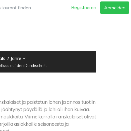
Registrieren
Anmelden
als 2 Jahre
luss auf den Durchschnitt
skalaiset ja paistetun lohen ja annos tuotiin
jäähtynyt pöydällä ja lohi oli ihan kuivaa.
 maukkaita. Viime kerralla ranskalaiset olivat
rjoilla asiakkaille seisoneesta ja