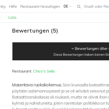
ity
Hilfe
Restaurant hinzufügen
DE
s
Lists
Bewertungen
(
5
)
Bewertungen älter 
Diese Bewertungen haben keinen Einf
Restaurant:
Chico's Sello
Masentava ruokakokemus.
Söin lounaalla bataattiran
pöytään salamannopeasti ja se oli selvästi seisonut ja 
Bataattiranskalaisia oli niukasti, mutta ne olivat ihan
kylmiä ja nahistuneita, joten ravintolan politiikka on ta