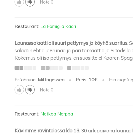
Note 0
Restaurant:
La Famiglia Kaari
Lounassalaatti oli suuri pettymys ja köyhä suoritus.
S
salaatinlehtiä, perunaa ja pari tomaattia ja ei todella 
Kokemus oli iso pettymys, en suosittele! Kaaren Spage
Erfahrung:
Mittagessen
•
Preis:
10€
•
Hinzugefüg
Note 0
Restaurant:
Notkea Norppa
Kävimme ravintolassa klo 13.
30 arkipäivänä lounaall