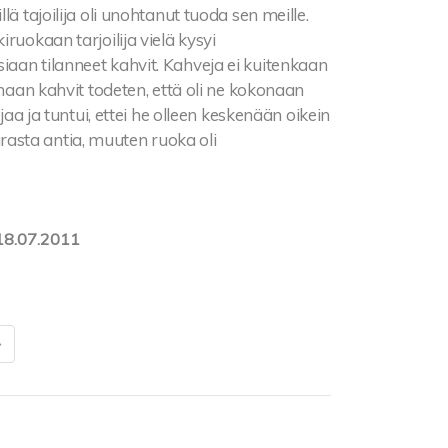
ä tajoilija oli unohtanut tuoda sen meille.
ruokaan tarjoilija vielä kysyi
aan tilanneet kahvit. Kahveja ei kuitenkaan
omaan kahvit todeten, että oli ne kokonaan
jaa ja tuntui, ettei he olleen keskenään oikein
parasta antia, muuten ruoka oli
18.07.2011