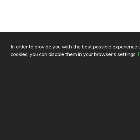
In order to provide you with the best possible experience us
cookies, you can disable them in your browser's settings.
Farblegende lesen
Link
Speisenqualität
Hilfe
Erfahrung
Feedb
Preis-Leistungs-Verhältnis
Diens
Konta