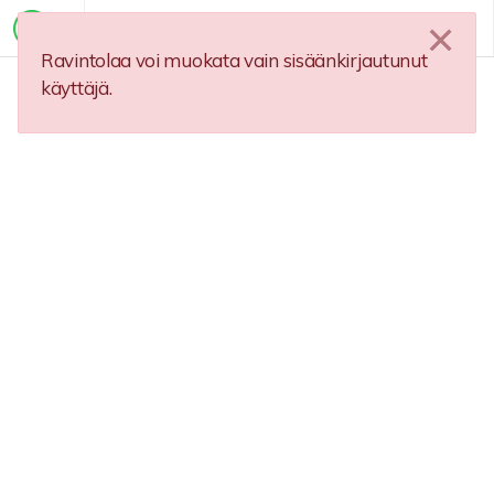
Ravintolaa voi muokata vain sisäänkirjautunut
käyttäjä.