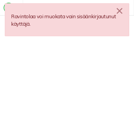
Ravintolaa voi muokata vain sisäänkirjautunut
käyttäjä.