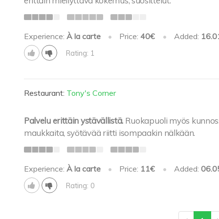
erittäin miellyttävä kokemus, suosittelut.
Experience:
À la carte
•
Price:
40€
•
Added:
16.0
Rating: 1
Restaurant:
Tony's Corner
Palvelu erittäin ystävällistä.
Ruokapuoli myös kunnossa
maukkaita, syötävää riitti isompaakin nälkään.
Experience:
À la carte
•
Price:
11€
•
Added:
06.0
Rating: 0