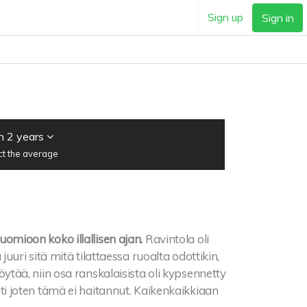
Sign up
Sign in
n 2 years
ct the average
huomioon koko illallisen ajan.
Ravintola oli
a juuri sitä mitä tilattaessa ruoalta odottikin,
 löytää, niin osa ranskalaisista oli kypsennetty
usti joten tämä ei haitannut. Kaikenkaikkiaan