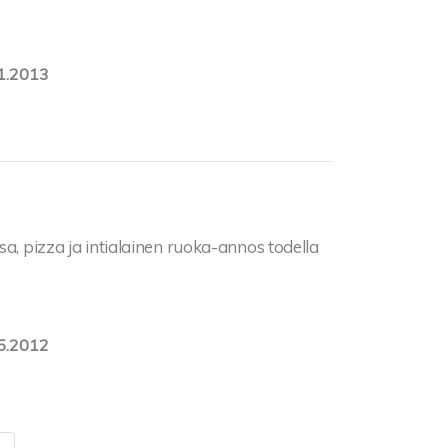
1.2013
, pizza ja intialainen ruoka-annos todella
5.2012