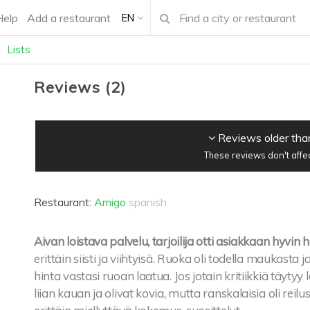
Help
Add a restaurant
EN
Lists
Reviews
(
2
)
Reviews older tha
These reviews don't affe
Restaurant:
Amigo
spanish
Aivan loistava palvelu, tarjoilija otti asiakkaan hyvin 
erittäin siisti ja viihtyisä. Ruoka oli todella maukasta j
hinta vastasi ruoan laatua. Jos jotain kritiikkiä täytyy
liian kauan ja olivat kovia, mutta ranskalaisia oli reil