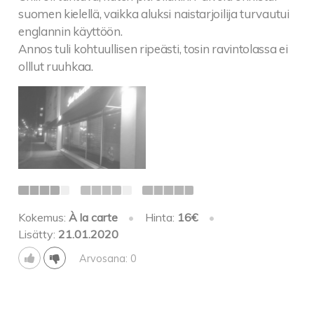
suomen kielellä, vaikka aluksi naistarjoilija turvautui
englannin käyttöön.
Annos tuli kohtuullisen ripeästi, tosin ravintolassa ei
olllut ruuhkaa.
Kokemus:
À la carte
•
Hinta:
16€
•
Lisätty:
21.01.2020
Arvosana: 0