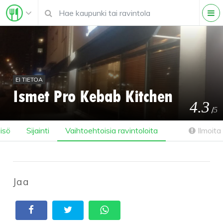
EI TIETOA
Ismet Pro Kebab Kitchen
4.3
/
5
isö
Sijainti
Vaihtoehtoisia ravintoloita
Ilmoita 
Jaa