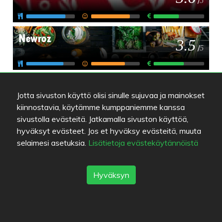
5
Newroz
3.5
/
5
Stadin Chili Kebab (Hansasilta)
4
/
Jotta sivuston käyttö olisi sinulle sujuvaa ja mainokset
5
kiinnostavia, käytämme kumppaniemme kanssa
sivustolla evästeitä. Jatkamalla sivuston käyttöä,
hyväksyt evästeet. Jos et hyväksy evästeitä, muuta
selaimesi asetuksia.
Lisätietoja evästekäytännöistä
Värien selitykset
Hyväksyn
Ruuan laatu
Kokemus
Hinta/laatu-suhde