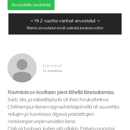
Arvostele ravintola
Yli 2 vuotta vanhat arvostelut
Nämä arvostelut eivät vaikuta keskiarvoihin
Kuli-naristi
11 arvostelua
Ravintola on kooltaan pieni lähellä länsisatamaa.
Siisti. tila, ja salaattipöytä oli ihan houkutteleva.
Chilihampurilainen agnushärkäpihvillä oli suurehko
reilujen ja tuoreessa öljyssä paistettujen
ranskanperunperunoiden kera.
Chili oli tuntuva, kuten piti ollakin. Palvelu onnistui