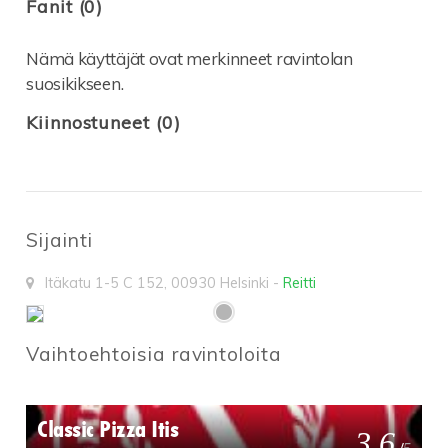
Fanit (0)
Nämä käyttäjät ovat merkinneet ravintolan
suosikikseen.
Kiinnostuneet (0)
Sijainti
Itäkatu 1-5 C 152
,
00930
Helsinki
-
Reitti
Vaihtoehtoisia ravintoloita
Classic Pizza Itis
3.6
/