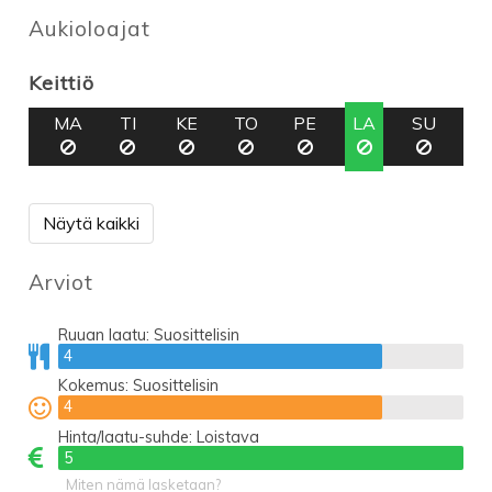
Aukioloajat
Keittiö
MA
TI
KE
TO
PE
LA
SU
Näytä kaikki
Arviot
Ruuan laatu:
Suosittelisin
4
4
Kokemus:
Suosittelisin
4
4
Hinta/laatu-suhde:
Loistava
5
5
Miten nämä lasketaan?