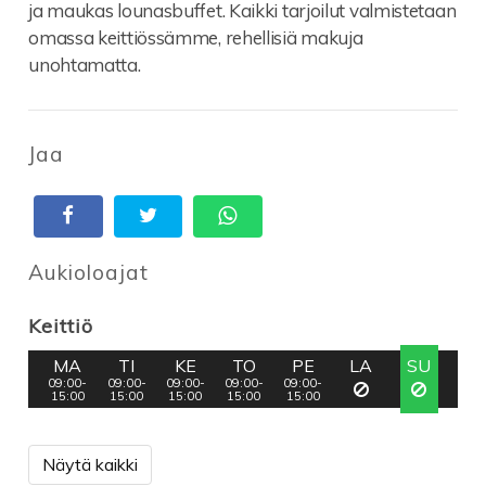
ja maukas lounasbuffet. Kaikki tarjoilut valmistetaan
omassa keittiössämme, rehellisiä makuja
unohtamatta.
Jaa
Aukioloajat
Keittiö
MA
TI
KE
TO
PE
LA
SU
09:00-
09:00-
09:00-
09:00-
09:00-
15:00
15:00
15:00
15:00
15:00
Näytä kaikki