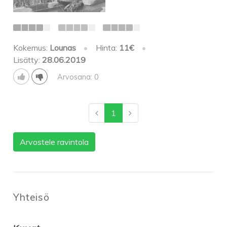
Kokemus:
Lounas
•
Hinta:
11€
•
Lisätty:
28.06.2019
Arvosana: 0
1
Arvostele ravintola
Yhteisö