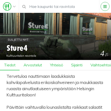
SULJETTU NYT
Sture4
4
/
5
Kulttuuritalon ravintola
Tiedot
Arvostelut
Yhteisö
Sijainti
Vaihtoehtois
Tervetuloa nauttimaan laadukkaista
kahvilapalveluista erikoiskahveineen ja maukkaasta
ruoasta ainutlaatuiseen ympäristöön Helsingin
Kulttuuritaloon!
Päivittäin vaihtuvalla lounaslistalta raikkaat salaatit