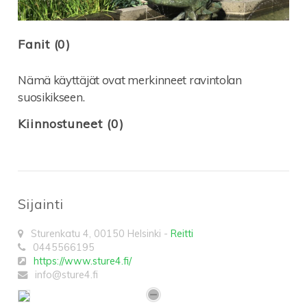
Fanit (0)
Nämä käyttäjät ovat merkinneet ravintolan
suosikikseen.
Kiinnostuneet (0)
Sijainti
Sturenkatu 4
,
00150
Helsinki
-
Reitti
0445566195
https://www.sture4.fi/
info@sture4.fi