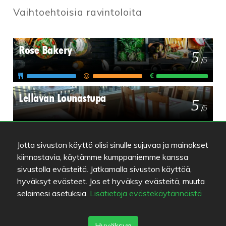
Vaihtoehtoisia ravintoloita
Rose Bakery
5
/
5
Lellavan Lounastupa
5
/
5
Sinisen Huvilan Kahvila
Jotta sivuston käyttö olisi sinulle sujuvaa ja mainokset
3.7
/
kiinnostavia, käytämme kumppaniemme kanssa
5
sivustolla evästeitä. Jatkamalla sivuston käyttöä,
hyväksyt evästeet. Jos et hyväksy evästeitä, muuta
selaimesi asetuksia.
Lisätietoja evästekäytännöistä
Hyväksyn