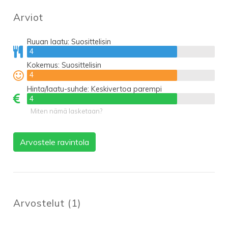
Arviot
Ruuan laatu:
Suosittelisin
4
4
Kokemus:
Suosittelisin
4
4
Hinta/laatu-suhde:
Keskivertoa parempi
4
4
Miten nämä lasketaan?
Arvostele ravintola
Arvostelut
(
1
)