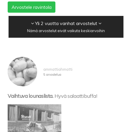
Arvostele ravintola
Yli 2 vuotta vanhat arvostelut
Nämä arvostelut eivät vaikuta keskiarvoihin
ammattiahmatti
5 arvostelua
Vaihtuva lounaslista.
Hyvä salaattibuffa!