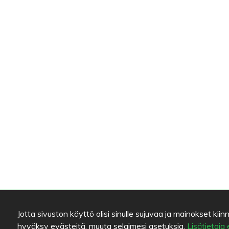
Jotta sivuston käyttö olisi sinulle sujuvaa ja mainokset 
hyväksy evästeitä, muuta selaimesi asetuksia.
Lisätietoja