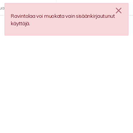
ua
Lisää ravintola
FI
Ravintolaa voi muokata vain sisäänkirjautunut
käyttäjä.