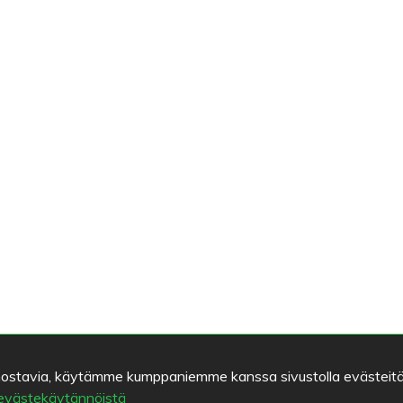
kiinnostavia, käytämme kumppaniemme kanssa sivustolla evästeitä
 evästekäytännöistä