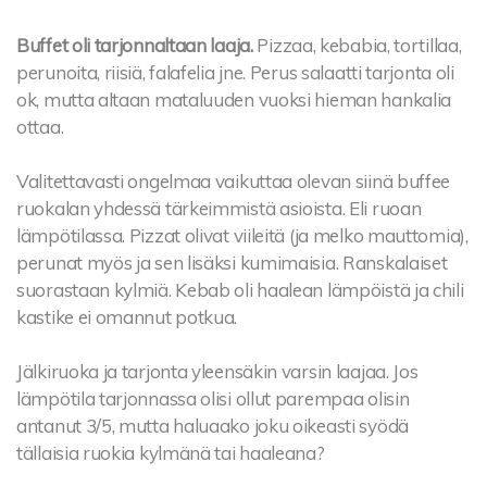
Buffet oli tarjonnaltaan laaja.
Pizzaa, kebabia, tortillaa,
perunoita, riisiä, falafelia jne. Perus salaatti tarjonta oli
ok, mutta altaan mataluuden vuoksi hieman hankalia
ottaa.
Valitettavasti ongelmaa vaikuttaa olevan siinä buffee
ruokalan yhdessä tärkeimmistä asioista. Eli ruoan
lämpötilassa. Pizzat olivat viileitä (ja melko mauttomia),
perunat myös ja sen lisäksi kumimaisia. Ranskalaiset
suorastaan kylmiä. Kebab oli haalean lämpöistä ja chili
kastike ei omannut potkua.
Jälkiruoka ja tarjonta yleensäkin varsin laajaa. Jos
lämpötila tarjonnassa olisi ollut parempaa olisin
antanut 3/5, mutta haluaako joku oikeasti syödä
tällaisia ruokia kylmänä tai haaleana?