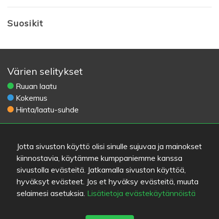
Suosikit
Värien selitykset
Ruuan laatu
Kokemus
Hinta/laatu-suhde
Linkit
Jotta sivuston käyttö olisi sinulle sujuvaa ja mainokset
Apua
kiinnostavia, käytämme kumppaniemme kanssa
Lähetä palautetta
sivustolla evästeitä. Jatkamalla sivuston käyttöä,
Käyttöehdot
hyväksyt evästeet. Jos et hyväksy evästeitä, muuta
Yhteystiedot
selaimesi asetuksia.
Lisätietoja evästekäytännöistä
Tietosuojakäytäntö
Evästeet