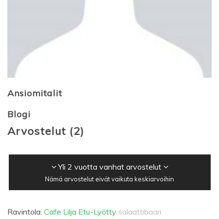
Ansiomitalit
Blogi
Arvostelut
(
2
)
Yli 2 vuotta vanhat arvostelut
Nämä arvostelut eivät vaikuta keskiarvoihin
Ravintola:
Cafe Lilja Etu-Lyötty
salaattibaari