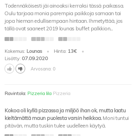
Todennäköisesti jäi ainoaksi kerraksi tässä paikassa.
Oulu tarjoaa monia parempia paikkoja samaan tai
jopa hieman edullisempaan hintaan. Ihmetyttää, jos
tällä ovat saaneet 2019 lounas buffet palkkion...
Kokemus:
Lounas
•
Hinta:
13€
•
Lisätty:
07.09.2020
Arvosana: 0
Ravintola:
Pizzeria lila
Pizzeria
Kokoa oli kyllä pizzassa ja miljöö ihan ok, mutta laatu
kieltämättä maun puolesta varsin heikkoa.
Moni tuntui
pitävän, mutta tuskin tulee uudelleen käytyä.