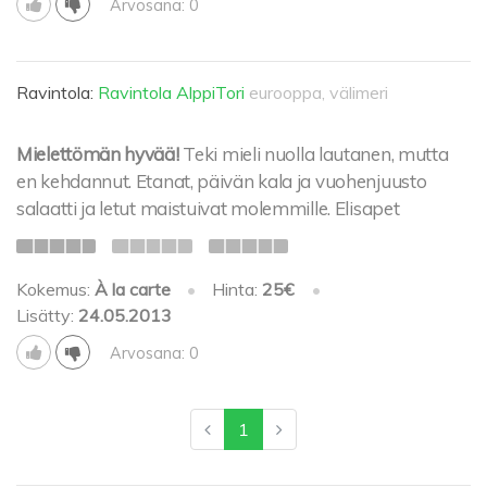
Arvosana: 0
Ravintola:
Ravintola AlppiTori
eurooppa, välimeri
Mielettömän hyvää!
Teki mieli nuolla lautanen, mutta
en kehdannut. Etanat, päivän kala ja vuohenjuusto
salaatti ja letut maistuivat molemmille. Elisapet
Kokemus:
À la carte
•
Hinta:
25€
•
Lisätty:
24.05.2013
Arvosana: 0
1