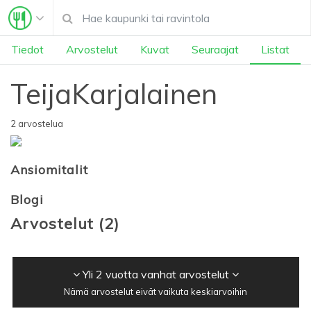
Tiedot
Arvostelut
Kuvat
Seuraajat
Listat
TeijaKarjalainen
2 arvostelua
Ansiomitalit
Blogi
Arvostelut
(
2
)
Yli 2 vuotta vanhat arvostelut
Nämä arvostelut eivät vaikuta keskiarvoihin