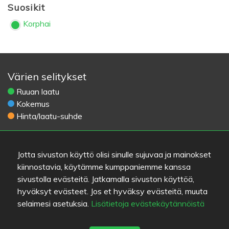
Suosikit
Korphai
Värien selitykset
Ruuan laatu
Kokemus
Hinta/laatu-suhde
Linkit
Jotta sivuston käyttö olisi sinulle sujuvaa ja mainokset
Apua
kiinnostavia, käytämme kumppaniemme kanssa
Lähetä palautetta
sivustolla evästeitä. Jatkamalla sivuston käyttöä,
Käyttöehdot
hyväksyt evästeet. Jos et hyväksy evästeitä, muuta
Yhteystiedot
selaimesi asetuksia.
Lisätietoja evästekäytännöistä
Tietosuojakäytäntö
Evästeet