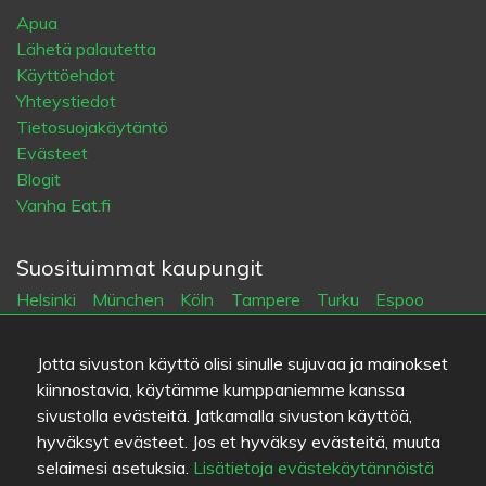
Apua
Lähetä palautetta
Käyttöehdot
Yhteystiedot
Tietosuojakäytäntö
Evästeet
Blogit
Vanha Eat.fi
Suosituimmat kaupungit
Helsinki
München
Köln
Tampere
Turku
Espoo
Tallinna
Vantaa
Oulu
Kuopio
Lahti
Jyväskylä
Pori
Hämeenlinna
Rovaniemi
Vaasa
Porvoo
Seinäjoki
Jotta sivuston käyttö olisi sinulle sujuvaa ja mainokset
Kotka
Mikkeli
kiinnostavia, käytämme kumppaniemme kanssa
sivustolla evästeitä. Jatkamalla sivuston käyttöä,
Kieli
hyväksyt evästeet. Jos et hyväksy evästeitä, muuta
selaimesi asetuksia.
Lisätietoja evästekäytännöistä
FI
SV
EN
DE