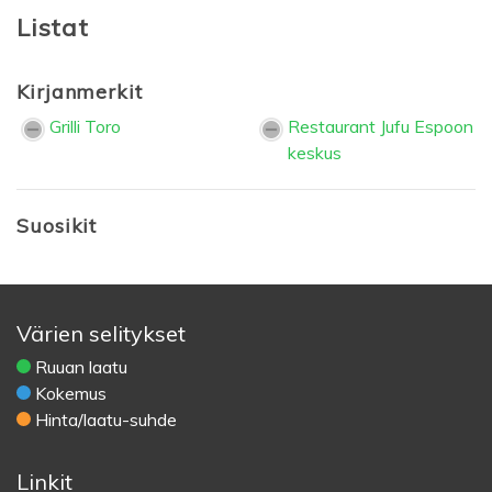
Listat
Kirjanmerkit
Grilli Toro
Restaurant Jufu Espoon
keskus
Suosikit
Värien selitykset
Ruuan laatu
Kokemus
Hinta/laatu-suhde
Linkit