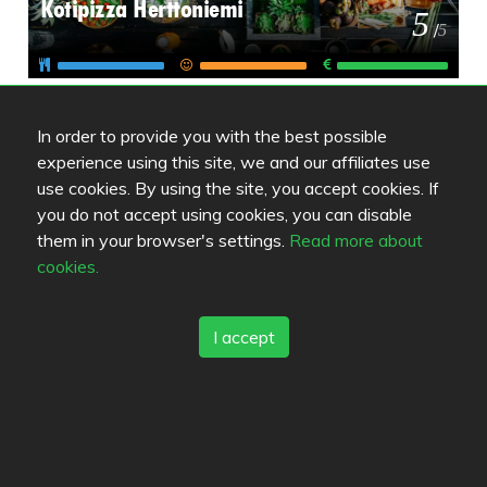
Kotipizza Herttoniemi
5
/
5
Picnic Herttoniemi
4
/
5
In order to provide you with the best possible
experience using this site, we and our affiliates use
use cookies. By using the site, you accept cookies. If
Aromi
you do not accept using cookies, you can disable
4.8
/
5
them in your browser's settings.
Read more about
cookies.
I accept
Review color legend
Matkvalité
Upplevelse