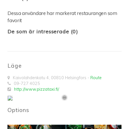
Dessa användare har markerat restaurangen som
favorit
De som är intresserade (0)
Läge
Kaivolahdenkatu 4
,
00810
Helsingfors
-
Route
09-727 4025
http://www.pizzataxi.fi/
Options