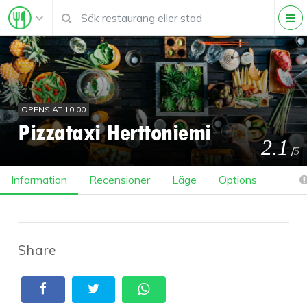
OPENS AT 10:00
Pizzataxi Herttoniemi
2.1
/
5
Information
Recensioner
Läge
Options
Share