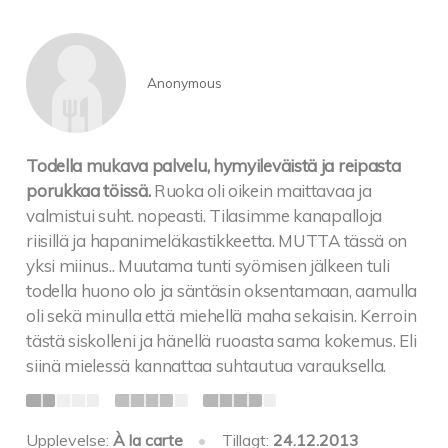
Anonymous
Todella mukava palvelu, hymyileväistä ja reipasta
porukkaa töissä.
Ruoka oli oikein maittavaa ja
valmistui suht. nopeasti. Tilasimme kanapalloja
riisillä ja hapanimeläkastikkeetta. MUTTA tässä on
yksi miinus.. Muutama tunti syömisen jälkeen tuli
todella huono olo ja säntäsin oksentamaan, aamulla
oli sekä minulla että miehellä maha sekaisin. Kerroin
tästä siskolleni ja hänellä ruoasta sama kokemus. Eli
siinä mielessä kannattaa suhtautua varauksella.
Upplevelse:
À la carte
•
Tillagt:
24.12.2013