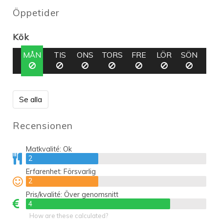
Öppetider
Kök
MÅN
TIS
ONS
TORS
FRE
LÖR
SÖN
Se alla
Recensionen
Matkvalité:
Ok
2
2
Erfarenhet:
Försvarlig
2
2
Pris/kvalité:
Över genomsnitt
4
4
How are these calculated?