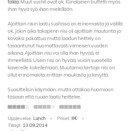
takia.
Muut sushit ovat ok. Kiinalainen buffetti myös
ihan hyvä syö ihan mielellään.
Ajoittain riisin laatu sushissa on erinomaista ja välillä
ok. Jokin aika takaperin riisi oli ajoittain mautonta ja
kovaksi pakattua mutta laadun heittely on
tasaantunut huomattavasti viimeisen vuoden
aikana. Ajoittain riisi voi olla ihan hyvää, ei
ihmeellistä. Usein riisi on hyvää, voisin suositella
kavereille kokeilemaan. Muutamia kertoja riisi on
ollut erinomaista, erittäin maukasta ja kevyttä.
Suosittelisin käymään, mutta ottakaa huomioon
tosiaan että ruuan laatu heittelee.
Upplevelse:
Lunch
•
Priset:
8€
•
Tillagt:
13.09.2014