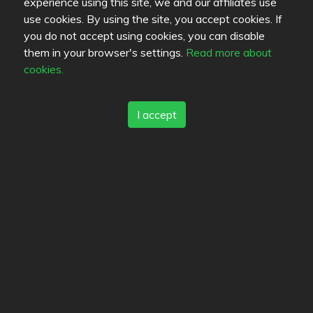
experience using this site, we and our affiliates use
use cookies. By using the site, you accept cookies. If
you do not accept using cookies, you can disable
them in your browser's settings.
Read more about
Uhvo
cookies.
I accept
Läge
Lepsämäntie 1
,
01800
Nurmijärvi
-
Route
Options
Ravintola Yang's
4
/
5