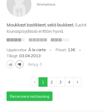
Anonymous
Maukkaat kastikkeet, sekä lisukkeet.
Sushit
lounaspöydässä erittäin hyviä.
Upplevelse:
À la carte
•
Priset:
13€
•
Tillagt:
03.04.2013
Betyg: 0
1
2
3
4
Recensera restaurang