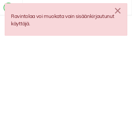
Ravintolaa voi muokata vain sisäänkirjautunut
käyttäjä.