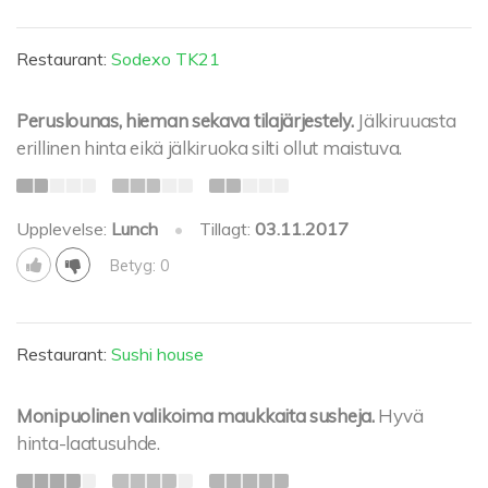
Restaurant:
Sodexo TK21
Peruslounas, hieman sekava tilajärjestely.
Jälkiruuasta
erillinen hinta eikä jälkiruoka silti ollut maistuva.
Upplevelse:
Lunch
•
Tillagt:
03.11.2017
Betyg: 0
Restaurant:
Sushi house
Monipuolinen valikoima maukkaita susheja.
Hyvä
hinta-laatusuhde.