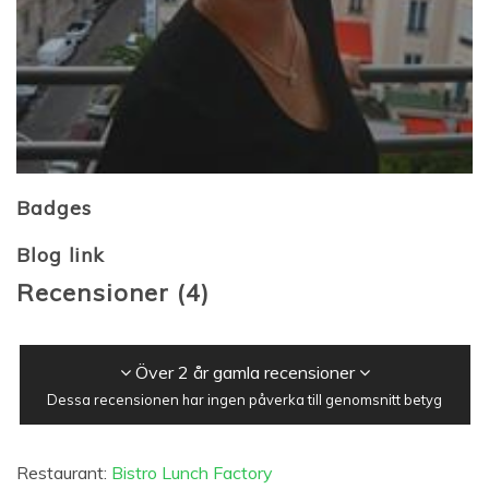
Badges
Blog link
Recensioner
(
4
)
Över 2 år gamla recensioner
Dessa recensionen har ingen påverka till genomsnitt betyg
Restaurant:
Bistro Lunch Factory