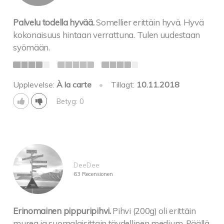
Katkarapu-majoneesitoast, tilliä ja mätiä
Toast Skagen, shrimp and mayo on toast with dill
Palvelu todella hyvää.
Somellier erittäin hyvä. Hyvä
and fish roe
kokonaisuus hintaan verrattuna. Tulen uudestaan
Salviahärkää Basen tapaan, paahdettua
syömään.
kesäkurpitsaa,
puolikuivattua tomaattia ja talon pestoa 11
Roast beef with sage, roasted zucchini, half dried
Upplevelse:
À la carte
•
Tillagt:
10.11.2018
tomato and house pesto
Betyg: 0
SALAATIT
Salads
Caesar-salaatit 16
Romainesalaattia, kirsikkatomaatteja, oliiveja,
DeeDee
leipäkrutonkeja, parmesaania ja Caesar-kastiketta
63 Recensionen
House Caesar salad
Romaine lettuce, cherry tomatoes, olives, croutons,
parmesan cheese and Caesar sauce with choise of:
Erinomainen pippuripihvi.
Pihvi (200g) oli erittäin
Pariloitua kanaa / Halloumijuustoa /
murea ja suomalaisittain täydellinen medium. Päällä