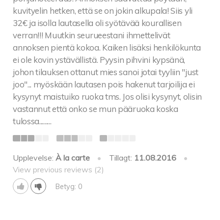
sauce and halloumi
kuvityelin hetken, että se on jokin alkupala! Siis yli
- tarjoillaan briossisämpylällä ja ranskalaisilla /
32€ ja isolla lautasella oli syötävää kourallisen
served with brioche bun and fries
verran!!! Muutkin seurueestani ihmettelivät
- saatavana myös Caesar- tai vihreällä salaatilla /
annoksen pientä kokoa. Kaiken lisäksi henkilökunta
also available with Caesar or green salad
ei ole kovin ystävällistä. Pyysin pihvini kypsänä,
- gluteeniton sämpylä + 1 € / gluten free bun + 1 €
johon tilauksen ottanut mies sanoi jotai tyyliin "just
- bataattiranskalaisilla + 1,50 € / sweet potato fries +
joo"... myöskään lautasen pois hakenut tarjoilija ei
1,50 €
kysynyt maistuiko ruoka tms. Jos olisi kysynyt, olisin
- extra dip + 1 €
vastannut että onko se mun pääruoka koska
Chilli mayo / Mayo / Roasted garlic mayo / Mojo rojo
tulossa.........
/ Salsa verde
Upplevelse:
À la carte
•
Tillagt:
11.08.2016
•
MAKEAT
View previous reviews (2)
Sweets
Tiramisu 10
Betyg: 0
Suklaamarkiisia, appelsiini-inkiväärisorbettia ja
vadelmaa 10
Pyydettäessä vegaanisena