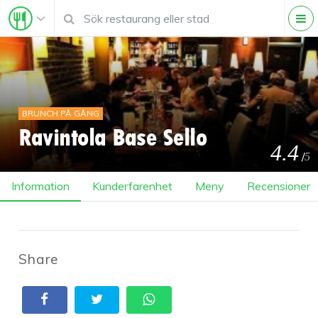
BRUNCH PÅ GÅNG
Ravintola Base Sello
4.4
/
5
Information
Kunderfarenhet
Meny
Recensioner
Share