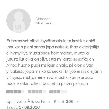
tummaa kuusenkerkkä-kastiketta ja
paahtovalkosipuli-perunapyreetä
Braised knuckle of spring lamb with dark spruce
Dirlandaa
sprout sauce
6 Recensionen
served with roasted garlic-potato purée
Erinomaiset pihvit, hyvänmakuinen kastike, ehkä
HAMPURILAISET
inauksen pieni annos jopa naiselle.
Ihan ok tarjoilija
Burgers
ei hymyillyt, mutta osasi hommansa, mutta ei
Basen cheddarjuusto-pekoniburgeri 200 g
jutustellut eikä kysellyt, että millaista se safka on.
täyslihapihvillä, 18
Ainoa huono puoli melkein on tila, joka on aivan
marinoitua punasipulia, tomaattia, maustekurkkua
ylivalaistu jopa melko kalseaksi. Miljöö ei siis ole järin
ja chilimajoneesia
viihtyisä, mutta menen varmasti aikuisseurassa
Base’s cheddar cheese and bacon burger, 200 g beef
uudelleenkin, oikein paistetun pihvin perässä.
patty with
tomato, marinated red onion, pickled cucumber and
chilli mayo
Upplevelse:
À la carte
•
Priset:
30€
•
Pulled beef burgeri,
Tillagt:
17.09.2016
ylikypsästä häränniskasta, cheddarjuustokastiketta,