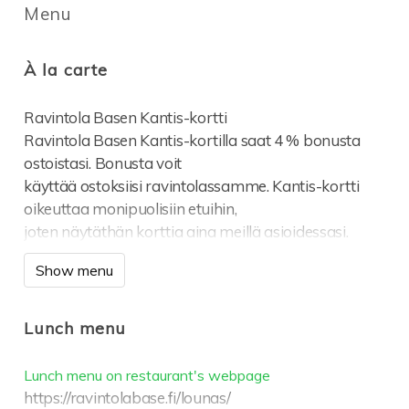
Menu
À la carte
Ravintola Basen Kantis-kortti
Ravintola Basen Kantis-kortilla saat 4 % bonusta
ostoistasi. Bonusta voit
käyttää ostoksiisi ravintolassamme. Kantis-kortti
oikeuttaa monipuolisiin etuihin,
joten näytäthän korttia aina meillä asioidessasi.
(Bonusta ei kerry alkoholista, tupakasta,
Show menu
lahjakorteista, pikalounaasta eikä
telttatapahtumista)
Mobiili-kantiskortin voit saada, jos olet täyttänyt 18
Lunch menu
vuotta.
Liittyminen ja jäsenenä oleminen on ilmaista, eikä se
Lunch menu on restaurant's webpage
velvoita mihinkään.
https://ravintolabase.fi/lounas/