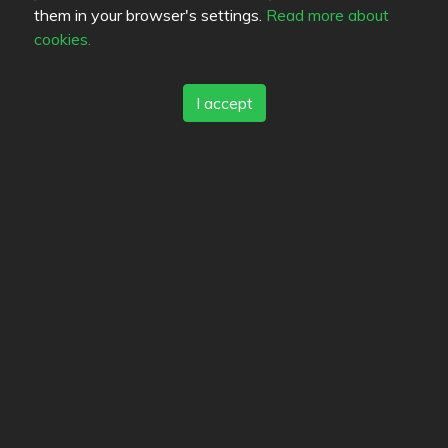
them in your browser's settings.
Read more about
cookies.
I accept
Fans (2)
Dessa användare har markerat restaurangen som
favorit
Idscu
KadriForsstrom
De som är intresserade (4)