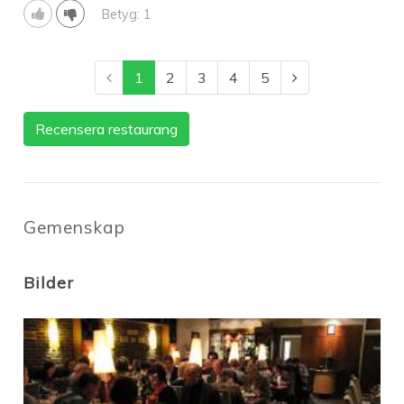
Betyg: 1
1
2
3
4
5
Recensera restaurang
Gemenskap
Bilder