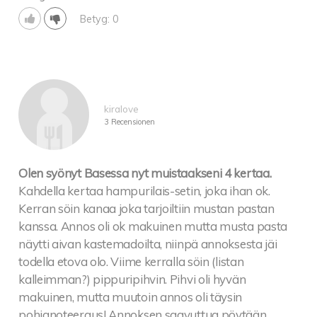
mausteista coleslawta, salaattia, tomaattia ja
Betyg: 0
marinoitua punasipulia 18
Pulled Beef Burger with cheddar cheese sauce, spicy
coleslaw,
tomato, marinated red onion and lettuce
Karitsaburgeri, 150 g karitsan jauhelihapihvillä,
kiralove
sipuli-pekonihilloketta, paahto-
3 Recensionen
valkosipulimajoneesia,
emmental-juustoa, salaattia ja tomaattia 19
Spring lamb burger, 150 g spring lamb patty with
Olen syönyt Basessa nyt muistaakseni 4 kertaa.
bacon and onion compote, roasted garlic mayo,
Kahdella kertaa hampurilais-setin, joka ihan ok.
Emmental cheese, lettuce and tomato
Kerran söin kanaa joka tarjoiltiin mustan pastan
Vegeburgeri,
kanssa. Annos oli ok makuinen mutta musta pasta
home made-kasvispihvillä, marinoitua punasipulia,
näytti aivan kastemadoilta, niinpä annoksesta jäi
tomaattia, salaattia, mojo rojo-kastiketta ja
todella etova olo. Viime kerralla söin (listan
halloumia 16
kalleimman?) pippuripihvin. Pihvi oli hyvän
Veggie burger with home made vegetable patty,
makuinen, mutta muutoin annos oli täysin
marinated red onion, tomato, lettuce, mojo rojo
pohjanoteeraus! Annoksen saavuttua pöytään,