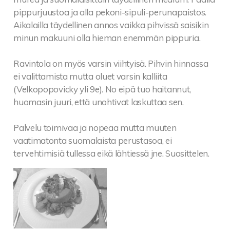
Kylmäsavulohta
pippurjuustoa ja alla pekoni-sipuli-perunapaistos.
Chicken / Halloumi cheese / Cold smoked salmon
Aikalailla täydellinen annos vaikka pihvissä saisikin
Keittiömestarin supersalaatti 20
minun makuuni olla hieman enemmän pippuria.
Kylmäsavustettua lohta, jättirapua, vuohenjuustoa,
avokadoa,
Ravintola on myös varsin viihtyisä. Pihvin hinnassa
paahdettuja kasviksia ja talon pestokastiketta
ei valittamista mutta oluet varsin kalliita
Chef´s super salad
(Velkopopovicky yli 9e). No eipä tuo haitannut,
Cold smoked salmon, scampi, goat cheese, avocado,
huomasin juuri, että unohtivat laskuttaa sen.
roasted vegetables and house pesto
Lisätäyte salaatteihin / Extra topping to salads:
Palvelu toimivaa ja nopeaa mutta muuten
Pariloitua kanaa / Kylmäsavulohta / Jättirapua 5
vaatimatonta suomalaista perustasoa, ei
Chicken / Cold smoked salmon / Scampi
tervehtimisiä tullessa eikä lähtiessä jne. Suosittelen.
Halloumijuustoa / Pekonia 3,50
Halloumi cheese / Bacon
KALA
Fish
Jättirapuja, parmesanrisottoa ja salsa verdeä 19