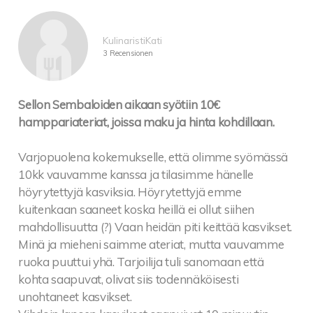
Chocolate marquise, orange-ginger sorbet and
raspberry
KulinaristiKati
Ask for vegan version
3 Recensionen
Jäätelöannos: Suolakaramelli-, suklaa- ja
vaniljajäätelöä 8
Ice cream portion: Salty caramel, chocolate and
Sellon Sembaloiden aikaan syötiin 10€
vanilla ice cream
hamppariateriat, joissa maku ja hinta kohdillaan.
Jäätelöpallo / Ice cream scoop 5
Vanilja, Laktoositon: vanilja, rommirusina, suklaa,
Varjopuolena kokemukselle, että olimme syömässä
suolakaramelli
10kk vauvamme kanssa ja tilasimme hänelle
Vanilla, Lactose free: vanilla, rum-raisin, chocolate,
höyrytettyjä kasviksia. Höyrytettyjä emme
salty caramel
kuitenkaan saaneet koska heillä ei ollut siihen
Sorbettipallo / Sorbet scoop 5
mahdollisuutta (?) Vaan heidän piti keittää kasvikset.
Appelsiini-inkivääri (vegaaninen)
Minä ja mieheni saimme ateriat, mutta vauvamme
Orange-ginger (vegan)
ruoka puuttui yhä. Tarjoilija tuli sanomaan että
kohta saapuvat, olivat siis todennäköisesti
unohtaneet kasvikset.