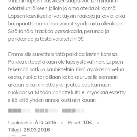
Vihdoin lapsen kasvikset saapuivat 10 minuutin
odottelun jälkeen jolloin jo oma ateria oli kylmä.
Lapsen kasvikset olivat täysin raakoja ja kovia, eikä
hampaattomana hän voinut syödä niitä ollenkaan.
Sisältönä oli raakaa parsakaalia, perunaa ja
porkkanaa ja tästä veloitettiin 3€.
Emme siis suosittele tätä paikkaa lasten kanssa.
Paikka ei todellakaan ole lapsiystävällinen. Lapsen
tekemää sotkua kauhisteltiin. Eikä asiakaspalvelua
osata, ruoka tarjoillaan koko seurueelle samaan
aikaan, eikä niin että yksi joutuu odottamaan
ruokaansa. Mitään pahotteluita ei myöskää esitetty
siitä, että yhden annos kesti niin kauan.
Upplevelse:
À la carte
•
Priset:
10€
•
Tillagt:
28.03.2016