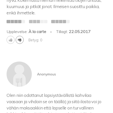
hyvä. Kokemusta hieman heikentää tilojen ahtaus,
kuumuus ja pitkät jonot. Ilmeisen suosittu paikka,
enkä ihmettele.
Upplevelse:
À la carte
•
Tillagt:
22.05.2017
Betyg: 0
Anonymous
Olen niin odottanut lapsiystävällistä kahvilaa
vaasaan ja vihdoin se on täällä:) ja siitä ilosta voi jo
vähän maksaakkin että lapselle on turvallinen