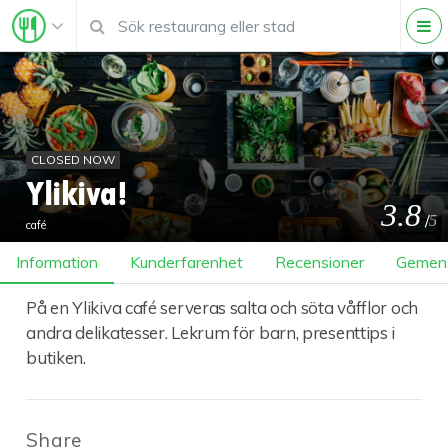
CLOSED NOW
Ylikiva!
3.8
/
5
café
Information
Kunderfarenhet
Recensioner
Gemen
På en Ylikiva café serveras salta och söta våfflor och
andra delikatesser. Lekrum för barn, presenttips i
butiken.
Share