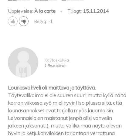
Upplevelse:
À la carte
•
Tillagt:
15.11.2014
Betyg: -1
Kaytoskukka
2 Recensionen
Lounasvohveli oli maittava ja täyttävä.
Täytevalikoima ei ole suuren suuri, mutta kyllä näitä
kerran viikossa syö mielihyvin! Iso plussa siitä, että
lounasannokset ovat tarjolla myös lauantaisin.
Leivonnaisia en maistanut (enpä olisi vohvelin
jälkeen jaksanut...), mutta valikoimaa näytti olevan
hyvin ja ketjukahviloiden tarjontaan verrattuna