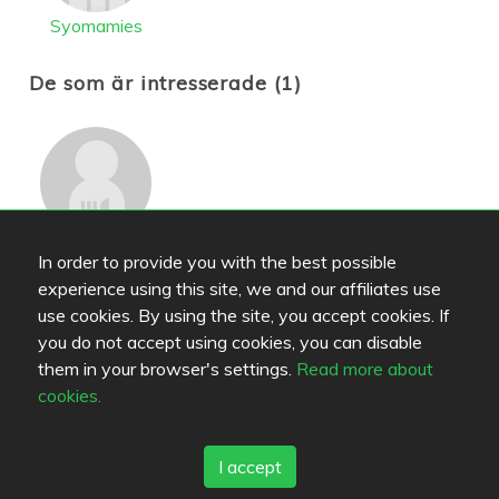
Syomamies
De som är intresserade (1)
Eeelinor
In order to provide you with the best possible
experience using this site, we and our affiliates use
use cookies. By using the site, you accept cookies. If
you do not accept using cookies, you can disable
them in your browser's settings.
Read more about
Läge
cookies.
Kauppapuistikko 10
,
65100
Vasa
-
Route
+358 40 032 1148
I accept
http://www.ylikiva.fi
cafe@ylikiva.fi