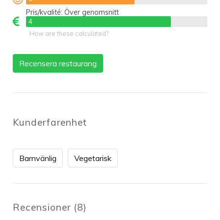
Pris/kvalité:
Över genomsnitt
4
4
How are these calculated?
Recensera restaurang
Kunderfarenhet
Barnvänlig
Vegetarisk
Recensioner
(
8
)