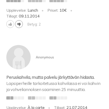
Upplevelse:
Lunch
•
Priset:
10€
•
Tillagt:
09.11.2014
Betyg: 2
Anonymous
Peruskahvila, mutta palvelu järkyttävän hidasta.
Lapsiperheille tarkoitetussa kahvilassa ei voi kahvin
ja vohveliannoksen saaminen 25 minuuttia.
Upplevelse:
À la carte
•
Tillagt:
21.07.2014