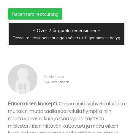
Recensera restaurang
Över 2 år gamla recensioner
Dessa recensionen har ingen påverka till genomsnitt betyg
Ruokajussi
364 Recensionen
Erinomainen konsepti.
Onhan näitä vohvelikahviloita
muitakin, mutta täällä saa reilulla kympillä niin
monta vohvelia kuin jaksaa syödä, täytteitä
mielestäni ihan riittävän kattavasti ja maku oikein