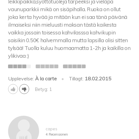
leikkipaikka,syöttötuoleja tarpeeksi ja vieläpä
vaunuparkkii mikä on sisäpihalla. Ruoka on ollut
joka kerta hyvää ja mitään kun ei saa tänä päivänä
ilmaiseksi niin mieluusti maksan tästä kaikesta
vaikka jossain toisessa kahvilasssa kahvikupin
saisikin 0.50€ halvemmalla mutta lapsilla olisi sitten
tylsää! Tuolla kuluu huomaamatta 1-2h ja kaikilla on
ylikivaa :)
Upplevelse:
À la carte
•
Tillagt:
18.02.2015
Betyg: 1
capes
4 Recensionen