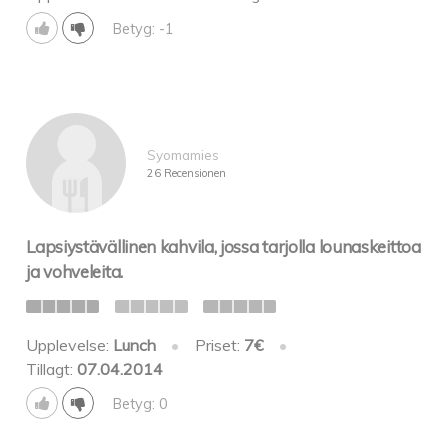
Betyg: -1
Syomamies
26 Recensionen
Lapsiystävällinen kahvila, jossa tarjolla lounaskeittoa
ja vohveleita.
Upplevelse:
Lunch
•
Priset:
7€
•
Tillagt:
07.04.2014
Betyg: 0