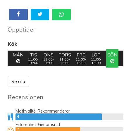
Öppetider
Kök
MÅN
TIS
ONS
TORS
FRE
LÖR
SÖN
11:00-
11:00-
11:00-
11:00-
11:00-
16:00
16:00
16:00
16:00
15:00
Se alla
Recensionen
Matkvalité:
Rekommenderar
4
4
Erfarenhet:
Genomsnitt
3
3