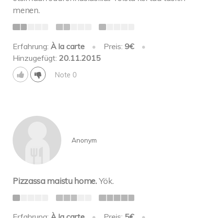
menen.
Erfahrung:
À la carte
•
Preis:
9€
•
Hinzugefügt:
20.11.2015
Note 0
Anonym
Pizzassa maistu home.
Yök.
Erfahrung:
À la carte
•
Preis:
5€
•