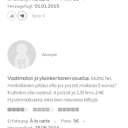
Hinzugefügt:
01.01.2015
Note 0
Anonym
Vaatimaton ja yksinkertainen sisustus.
Mutta hei,
minkälainen pitäisi olla jos pizzat maksaa 5 euroa?
Kuitinkin olisi saanut. 4 pizzat ja 1,5l limu 24€.
Hyvänmakuista, eikä liian rasvaisia lättyjä.
Erfahrung:
À la carte
•
Preis:
5€
•
Hinzugefügt:
28.06.2014