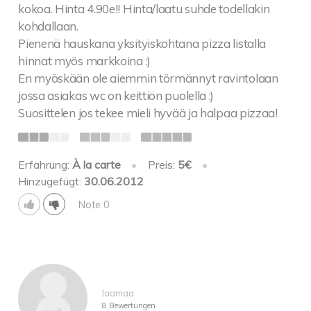
kokoa. Hinta 4.90e!! Hinta/laatu suhde todellakin
kohdallaan.
Pienenä hauskana yksityiskohtana pizza listalla
hinnat myös markkoina :)
En myöskään ole aiemmin törmännyt ravintolaan
jossa asiakas wc on keittiön puolella :)
Suosittelen jos tekee mieli hyvää ja halpaa pizzaa!
Erfahrung:
À la carte
•
Preis:
5€
•
Hinzugefügt:
30.06.2012
Note 0
laamaa
8 Bewertungen