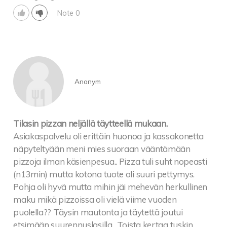
Note 0
Anonym
Tilasin pizzan neljällä täytteellä mukaan.
Asiakaspalvelu oli erittäin huonoa ja kassakonetta
näpyteltyään meni mies suoraan vääntämään
pizzoja ilman käsienpesua.. Pizza tuli suht nopeasti
(n13min) mutta kotona tuote oli suuri pettymys.
Pohja oli hyvä mutta mihin jäi mehevän herkullinen
maku mikä pizzoissa oli vielä viime vuoden
puolella?? Täysin mautonta ja täytettä joutui
etsimään suurennuslasilla.. Toista kertaa tuskin