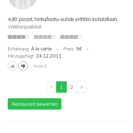
4,90 pizzat, hinta/laatu-suhde erittäin kohdallaan.
Vakkaripaikka!
Erfahrung:
À la carte
•
Preis:
5€
•
Hinzugefügt:
24.12.2011
Note 0
1
2
Restaurant bewerten