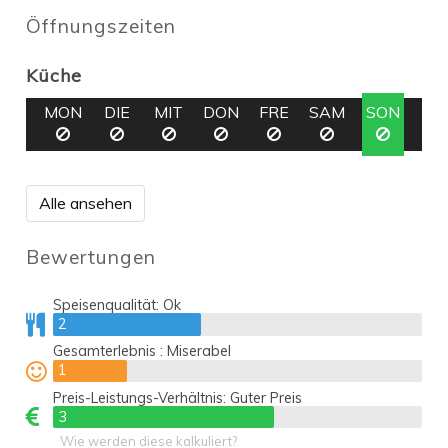
Öffnungszeiten
Küche
MON
DIE
MIT
DON
FRE
SAM
SON
Alle ansehen
Bewertungen
Speisenqualität:
Ok
2
2
Gesamterlebnis :
Miserabel
1
1
Preis-Leistungs-Verhältnis:
Guter Preis
3
3
Wie werden diese kalkuliert?