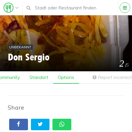
UNBEKANNT
Don Sergio
2
/
5
ommunity
Standort
Options
Report incorrect
Share