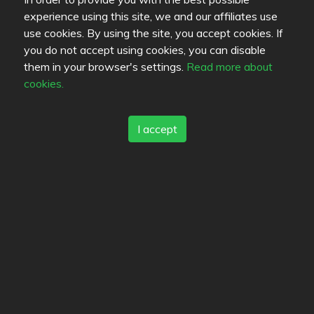
Leute, die sich für dieses Restaurant
experience using this site, we and our affiliates use
interessieren (0)
use cookies. By using the site, you accept cookies. If
you do not accept using cookies, you can disable
them in your browser's settings.
Read more about
cookies.
Standort
I accept
Hallituskatu 17
,
13200
Hämeenlinna
-
Route
03-6823021
http://justeat.pizza-express.fi/index.php?
community_id=30&city_id=422&region_id=all&title=999
Options
Mevlana kebab pizzeria
3.8
/
5