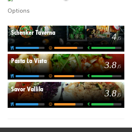
Options
Schenker Taverna
4
/
5
Pasta La Vista
3.8
/
5
Savor Vallila
3.8
/
5