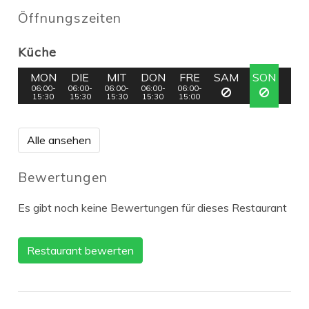
Öffnungszeiten
Küche
MON
DIE
MIT
DON
FRE
SAM
SON
06:00-
06:00-
06:00-
06:00-
06:00-
15:30
15:30
15:30
15:30
15:00
Alle ansehen
Bewertungen
Es gibt noch keine Bewertungen für dieses Restaurant
Restaurant bewerten