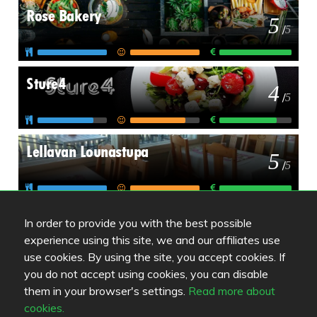
Rose Bakery
5
/
5
Sture4
4
/
5
Lellavan Lounastupa
5
/
5
In order to provide you with the best possible
experience using this site, we and our affiliates use
use cookies. By using the site, you accept cookies. If
you do not accept using cookies, you can disable
Farblegende lesen
them in your browser's settings.
Read more about
Speisenqualität
cookies.
Erfahrung