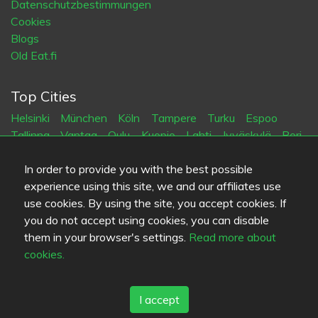
Datenschutzbestimmungen
Cookies
Blogs
Old Eat.fi
Top Cities
Helsinki
München
Köln
Tampere
Turku
Espoo
Tallinna
Vantaa
Oulu
Kuopio
Lahti
Jyväskylä
Pori
Hämeenlinna
Rovaniemi
Vaasa
Porvoo
Seinäjoki
Kotka
Mikkeli
In order to provide you with the best possible
experience using this site, we and our affiliates use
use cookies. By using the site, you accept cookies. If
Sprache
you do not accept using cookies, you can disable
FI
SV
EN
DE
them in your browser's settings.
Read more about
cookies.
I accept