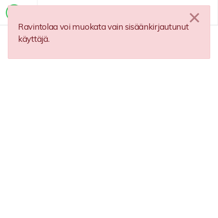
Ravintolaa voi muokata vain sisäänkirjautunut
käyttäjä.