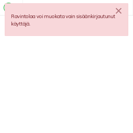
Ravintolaa voi muokata vain sisäänkirjautunut
käyttäjä.