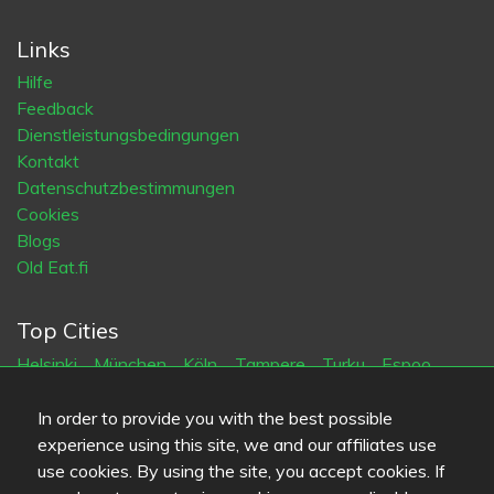
Links
Hilfe
Feedback
Dienstleistungsbedingungen
Kontakt
Datenschutzbestimmungen
Cookies
Blogs
Old Eat.fi
Top Cities
Helsinki
München
Köln
Tampere
Turku
Espoo
Tallinna
Vantaa
Oulu
Kuopio
Lahti
Jyväskylä
Pori
Hämeenlinna
Rovaniemi
Vaasa
Porvoo
Seinäjoki
In order to provide you with the best possible
Kotka
Mikkeli
experience using this site, we and our affiliates use
use cookies. By using the site, you accept cookies. If