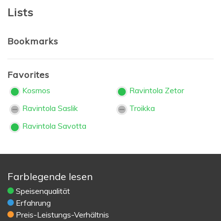
Lists
Bookmarks
Favorites
Kosmos
Ravintola Zetor
Ravintola Saslik
Troikka
Ravintola Savotta
Farblegende lesen
Speisenqualität
Erfahrung
Preis-Leistungs-Verhältnis