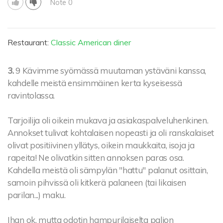
Note 0
Restaurant:
Classic American diner
3.
9 Kävimme syömässä muutaman ystäväni kanssa,
kahdelle meistä ensimmäinen kerta kyseisessä
ravintolassa.
Tarjoilija oli oikein mukava ja asiakaspalveluhenkinen.
Annokset tulivat kohtalaisen nopeasti ja oli ranskalaiset
olivat positiivinen yllätys, oikein maukkaita, isoja ja
rapeita! Ne olivatkin sitten annoksen paras osa.
Kahdella meistä oli sämpylän "hattu" palanut osittain,
samoin pihvissä oli kitkerä palaneen (tai likaisen
parilan...) maku.
Ihan ok, mutta odotin hampurilaiselta paljon