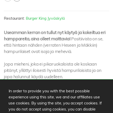
Restaurant:
Burger King Jyväskylä
Useamman kerran on tullut nyt käytyä ja kokeiltua eri
hamppareita, aina olleet maittavia!
Positiivista on se,
että hintaan nähden (verraten Heseen ja Mäkkiin)
hampurilaiset ovat isoja ja meheviä.
Jopa mieheni, joka ei pikaruokaloista ole koskaan
pitänyt, yllättyi iloisesti hyvistä hampurilaisista ja on
jopa halunnut käydä uudelleen.
Asiakaspalvelu ripeää ja kassalla ohjeistetaan hienosti
In order to provide you with the best possible
juomien, vuoronumeron, ketsupin yms. kanssa.
experience using this site, we and our affiliates use
use cookies. By using the site, you accept cookies. If
you do not accept using cookies, you can disable