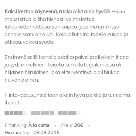
Kaksi kertaa käyneenä, ruoka ollut aina hyvää.
Hyvin
maustettua ja liha hienosti valmistettua,
lukuunottamatta sorsan koipea (jota molemmissa
annoksissani on ollut). Koipi ollut aina todella kuivaa ja
sitkeää, vaikea syödä.
Ensimmäisellä kerralla asiakaspalvelija oli oikein ihana
ja sydämmellinen. Toisella kerralla tarjoilemassa oli
hiljainen hiirulainen, joka ei tervehtinyt ja oli hiukan
nuivan oloinen.
Hinta-laatusuhteeltaan oikein hyvä paikka ja tunnelma
ihana!
Erfahrung:
À la carte
•
Preis:
30€
•
Hinzugefügt:
08.09.2015