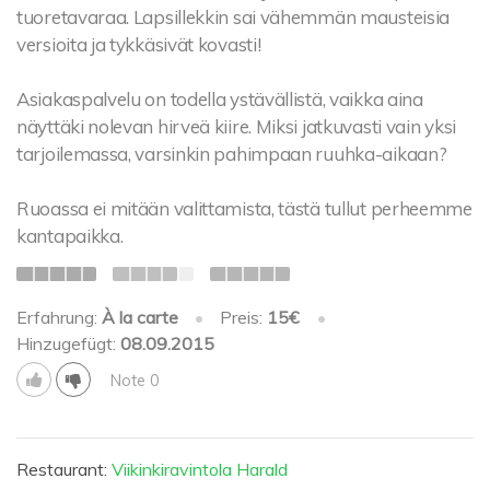
tuoretavaraa. Lapsillekkin sai vähemmän mausteisia
versioita ja tykkäsivät kovasti!
Asiakaspalvelu on todella ystävällistä, vaikka aina
näyttäki nolevan hirveä kiire. Miksi jatkuvasti vain yksi
tarjoilemassa, varsinkin pahimpaan ruuhka-aikaan?
Ruoassa ei mitään valittamista, tästä tullut perheemme
kantapaikka.
Erfahrung:
À la carte
•
Preis:
15€
•
Hinzugefügt:
08.09.2015
Note 0
Restaurant:
Viikinkiravintola Harald