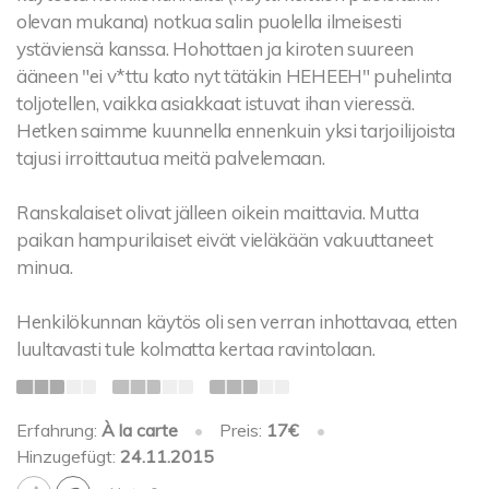
olevan mukana) notkua salin puolella ilmeisesti
ystäviensä kanssa. Hohottaen ja kiroten suureen
ääneen "ei v*ttu kato nyt tätäkin HEHEEH" puhelinta
toljotellen, vaikka asiakkaat istuvat ihan vieressä.
Hetken saimme kuunnella ennenkuin yksi tarjoilijoista
tajusi irroittautua meitä palvelemaan.
Ranskalaiset olivat jälleen oikein maittavia. Mutta
paikan hampurilaiset eivät vieläkään vakuuttaneet
minua.
Henkilökunnan käytös oli sen verran inhottavaa, etten
luultavasti tule kolmatta kertaa ravintolaan.
Erfahrung:
À la carte
•
Preis:
17€
•
Hinzugefügt:
24.11.2015