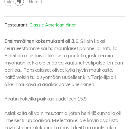
Note 0
Restaurant:
Classic American diner
Ensimmäinen kokemukseni oli 3.
9. Silloin kaksi
seurueestamme sai hampurilaiset palaneilla hatuilla.
Pihvitkin maistuivat likaiselta parilalta, josko ei niin
myöhään kokki ole enää vaivautunut väliputsailemaan
parilaa... Ranskalaiset olivat kyllä hyvin maukkaita,
näitä voisin tulla syömään uudelleenkin. Tarjoilija oli
oikein mukava ja asiakaspalveluhenkinen.
Päätin kokeilla paikkaa uudelleen 15.9.
Asiakkaita oli vain muutamia, joten henkilökunnalla oli
ilmeisesti luppoaikaa. Mielestäni ei ole kovin asiallista
käytöstä henkilökunnalta (näytti keittiön puoleltakin