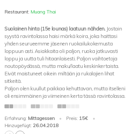
Restaurant:
Muang Thai
Suolainen hinta (15e lounas) laatuun nähden.
Jostain
syystä ravintolassa haisi märkä koira, joka haittasi
yhden seurueemme jäsenen ruokailukokemusta
loppuun asti. Asiakkaita oli paljon, ruoka jatkuvasti
loppu ja uutta tuli hitaanlaisesti. Paljon vaihtoetoja
noutopöydässä, mutta maku/laatu keskinkertaista.
Eivät maistuneet oikein miltään ja rukalajien lihat
sitkeitä.
Paljon olen kuullut paikkaa kehuttavan, mutta itselleni
oli ensimmäinen ja viimeinen kerta tässä ravintolassa.
Erfahrung:
Mittagessen
•
Preis:
15€
•
Hinzugefügt:
26.04.2018