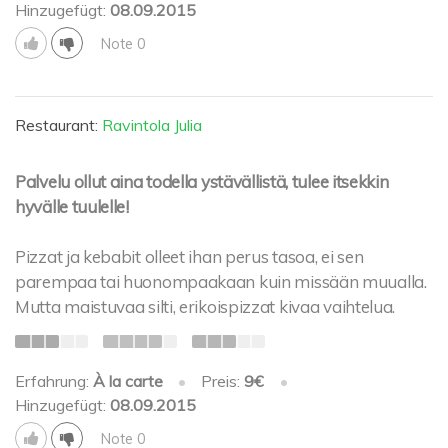
Hinzugefügt:
08.09.2015
Note 0
Restaurant:
Ravintola Julia
Palvelu ollut aina todella ystävällistä, tulee itsekkin
hyvälle tuulelle!
Pizzat ja kebabit olleet ihan perus tasoa, ei sen
parempaa tai huonompaakaan kuin missään muualla.
Mutta maistuvaa silti, erikoispizzat kivaa vaihtelua.
Erfahrung:
À la carte
•
Preis:
9€
•
Hinzugefügt:
08.09.2015
Note 0