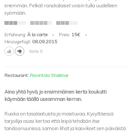
enemmän. Pelkät ranskalaiset voisin tulla uudelleen
syömään.
Erfahrung:
À la carte
•
Preis:
15€
•
Hinzugefügt:
08.09.2015
Note 0
Restaurant:
Ravintola Shalimar
Aina yhtä hyvä, jo ensimmäinen kerta koukutti
käymään täällä useamman kerran.
Ruoka on tasalaatuista ja maistuvaa. Kysyttäessä
tarjoilija osasi kertoa että leipä tehdään itse
tandooriuunissa, samoin lihat ja kasvikset sen päiväistä