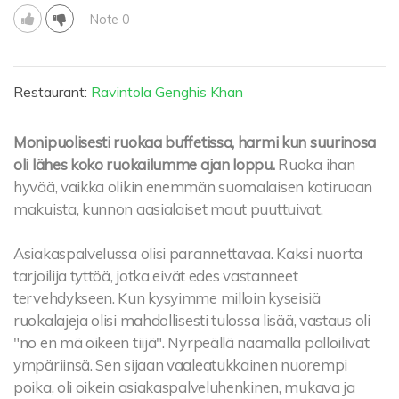
Note 0
Restaurant:
Ravintola Genghis Khan
Monipuolisesti ruokaa buffetissa, harmi kun suurinosa
oli lähes koko ruokailumme ajan loppu.
Ruoka ihan
hyvää, vaikka olikin enemmän suomalaisen kotiruoan
makuista, kunnon aasialaiset maut puuttuivat.
Asiakaspalvelussa olisi parannettavaa. Kaksi nuorta
tarjoilija tyttöä, jotka eivät edes vastanneet
tervehdykseen. Kun kysyimme milloin kyseisiä
ruokalajeja olisi mahdollisesti tulossa lisää, vastaus oli
"no en mä oikeen tiijä". Nyrpeällä naamalla palloilivat
ympäriinsä. Sen sijaan vaaleatukkainen nuorempi
poika, oli oikein asiakaspalveluhenkinen, mukava ja