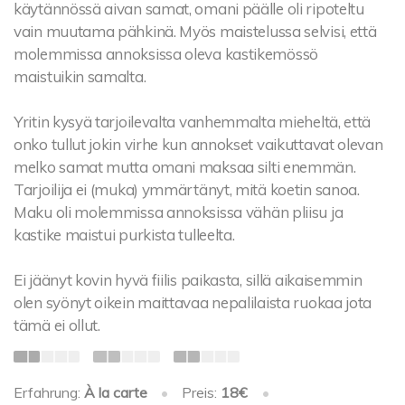
käytännössä aivan samat, omani päälle oli ripoteltu
vain muutama pähkinä. Myös maistelussa selvisi, että
molemmissa annoksissa oleva kastikemössö
maistuikin samalta.
Yritin kysyä tarjoilevalta vanhemmalta mieheltä, että
onko tullut jokin virhe kun annokset vaikuttavat olevan
melko samat mutta omani maksaa silti enemmän.
Tarjoilija ei (muka) ymmärtänyt, mitä koetin sanoa.
Maku oli molemmissa annoksissa vähän pliisu ja
kastike maistui purkista tulleelta.
Ei jäänyt kovin hyvä fiilis paikasta, sillä aikaisemmin
olen syönyt oikein maittavaa nepalilaista ruokaa jota
tämä ei ollut.
Erfahrung:
À la carte
•
Preis:
18€
•