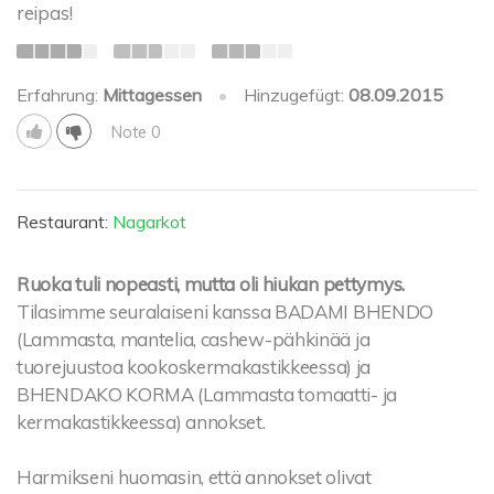
reipas!
Erfahrung:
Mittagessen
•
Hinzugefügt:
08.09.2015
Note 0
Restaurant:
Nagarkot
Ruoka tuli nopeasti, mutta oli hiukan pettymys.
Tilasimme seuralaiseni kanssa BADAMI BHENDO
(Lammasta, mantelia, cashew-pähkinää ja
tuorejuustoa kookoskermakastikkeessa) ja
BHENDAKO KORMA (Lammasta tomaatti- ja
kermakastikkeessa) annokset.
Harmikseni huomasin, että annokset olivat