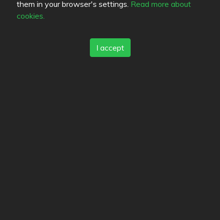
Erfahrung:
À la carte
•
Hinzugefügt:
08.09.2015
them in your browser's settings.
Read more about
cookies.
Note 0
I accept
1
Bilder
Followers
Lists
Bookmarks