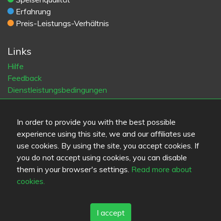
Erfahrung
Preis-Leistungs-Verhältnis
Links
Hilfe
Feedback
Dienstleistungsbedingungen
Kontakt
Datenschutzbestimmungen
In order to provide you with the best possible
Cookies
experience using this site, we and our affiliates use
Blogs
use cookies. By using the site, you accept cookies. If
Old Eat.fi
you do not accept using cookies, you can disable
them in your browser's settings.
Read more about
Top Cities
cookies.
Helsinki
München
Köln
Tampere
Turku
Espoo
Tallinna
Vantaa
Oulu
Kuopio
Lahti
Jyväskylä
Pori
I accept
Hämeenlinna
Rovaniemi
Vaasa
Porvoo
Seinäjoki