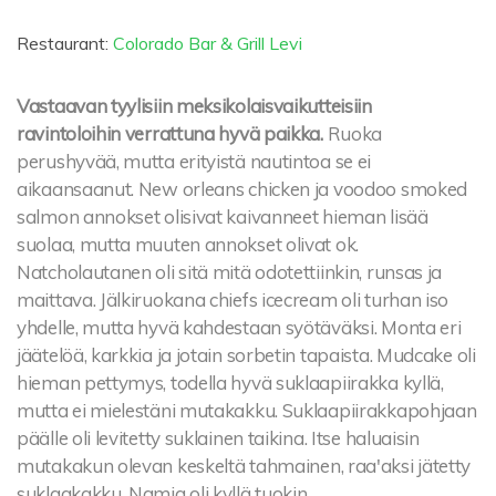
Restaurant:
Colorado Bar & Grill Levi
Vastaavan tyylisiin meksikolaisvaikutteisiin
ravintoloihin verrattuna hyvä paikka.
Ruoka
perushyvää, mutta erityistä nautintoa se ei
aikaansaanut. New orleans chicken ja voodoo smoked
salmon annokset olisivat kaivanneet hieman lisää
suolaa, mutta muuten annokset olivat ok.
Natcholautanen oli sitä mitä odotettiinkin, runsas ja
maittava. Jälkiruokana chiefs icecream oli turhan iso
yhdelle, mutta hyvä kahdestaan syötäväksi. Monta eri
jäätelöä, karkkia ja jotain sorbetin tapaista. Mudcake oli
hieman pettymys, todella hyvä suklaapiirakka kyllä,
mutta ei mielestäni mutakakku. Suklaapiirakkapohjaan
päälle oli levitetty suklainen taikina. Itse haluaisin
mutakakun olevan keskeltä tahmainen, raa'aksi jätetty
suklaakakku. Namia oli kyllä tuokin.