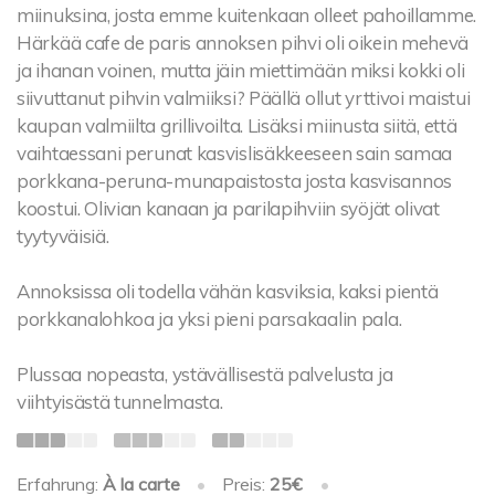
miinuksina, josta emme kuitenkaan olleet pahoillamme.
Härkää cafe de paris annoksen pihvi oli oikein mehevä
ja ihanan voinen, mutta jäin miettimään miksi kokki oli
siivuttanut pihvin valmiiksi? Päällä ollut yrttivoi maistui
kaupan valmiilta grillivoilta. Lisäksi miinusta siitä, että
vaihtaessani perunat kasvislisäkkeeseen sain samaa
porkkana-peruna-munapaistosta josta kasvisannos
koostui. Olivian kanaan ja parilapihviin syöjät olivat
tyytyväisiä.
Annoksissa oli todella vähän kasviksia, kaksi pientä
porkkanalohkoa ja yksi pieni parsakaalin pala.
Plussaa nopeasta, ystävällisestä palvelusta ja
viihtyisästä tunnelmasta.
Erfahrung:
À la carte
•
Preis:
25€
•