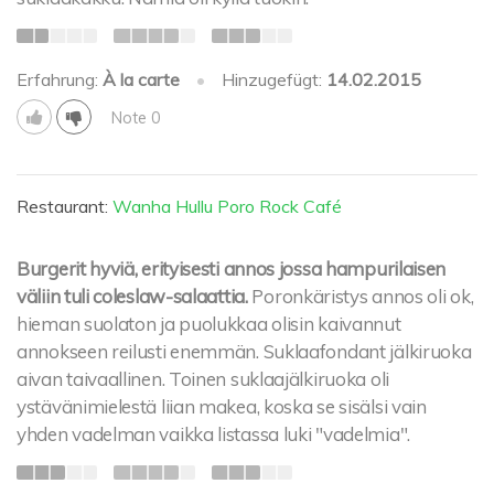
Erfahrung:
À la carte
•
Hinzugefügt:
14.02.2015
Note 0
Restaurant:
Wanha Hullu Poro Rock Café
Burgerit hyviä, erityisesti annos jossa hampurilaisen
väliin tuli coleslaw-salaattia.
Poronkäristys annos oli ok,
hieman suolaton ja puolukkaa olisin kaivannut
annokseen reilusti enemmän. Suklaafondant jälkiruoka
aivan taivaallinen. Toinen suklaajälkiruoka oli
ystävänimielestä liian makea, koska se sisälsi vain
yhden vadelman vaikka listassa luki "vadelmia".