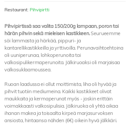
Restaurant:
Pihvipirtti
Pihvipirtissä saa valita 150/200g lampaan, poron tai
härän pihvin sekä mieleisen kastikkeen.
Seurueemme
söi lammasta ja härkää, pippuri- ja
kantarellikastikkeilla ja yrttivoilla. Perunavaihtoehtoina
oli uuniperunaa, lohkoperunoita tai
valkosipulikermaperunoita. Jälkiruoaksi oli marjaisaa
valkosuklaamoussea.
Ruoan laadussa ei ollut moittimista, liha oli hyvää ja
pihvit tuotiin mediumeina. Kaikki kastikkeet olivat
maukkaita ja kermaperunat myös - joskin erittäin
voimakkaasti valkosipulisia. Jälkiruoka oli yhtä aikaa
ihanan makea ja toisaalta kirpeä marjasurvoksen
ansiosta, hintaansa nähden (6€) oikein hyvä jälkkäri.