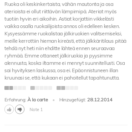
Ruoka oli keskinkertaista, vähän mautonta ja osa
aterioista ei ollut riittävän lämpimipä. Ateriat myös
tuotiin hyvin eri aikoihin. Astiat korjattiin vikkelästi
vaikka osalla ruokailijoista annos oli edelleen kesken.
Kysyessämme ruokalistaa jälkiruokien valitsemiseksi,
meille kerrottiin hieman kireästi, että jälkkäritilaus pitää
tehdä nyt heti niin ehditte lähteä ennen seuraavaa
ryhmää. Emme ottaneet jälkiruokia ja pyysimme
alennusta, koska iltamme ei mennyt suunnitellusti. Osa
sai hyvityksen laskussa, osa ei. Epäonnistuneen illan
kruunasi se, että kukaan ei pahoitellut tapahtunutta.
Erfahrung:
À la carte
•
Hinzugefügt:
28.12.2014
Note 1