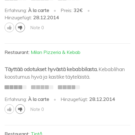
Erfahrung:
À la carte
•
Preis:
32€
•
Hinzugefügt:
28.12.2014
Note 0
Restaurant:
Milan Pizzeria & Kebab
Täyttää odotukset hyvästä kebabbilasta.
Kebablihan
koostumus hyvä ja kastike täyteläistä.
Erfahrung:
À la carte
•
Hinzugefügt:
28.12.2014
Note 0
Restaurant:
Tintå