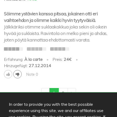
Söimme ystävien kanssa pitsaa, jokainen otti eri
vaihtoehdon ja olimme kaikki hyvin tyytyväisiä.
Jälkkäriksi otimme suklaakakkua joka sekin oli oikein
hyvää ja suklaista. Ravintola on melko pieni ja ahdas,
joten pöytä kannattaa ehdottomasti varata.
Erfahrung:
À la carte
•
Preis:
24€
•
Hinzugefügt:
27.12.2014
Note 0
1
2
In order to provide you with the best possible
experience using this site, we and our affiliates use
Bilder
use cookies. By using the site, you accept cookies. If