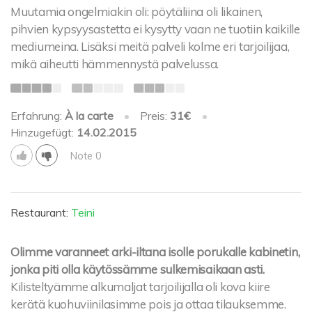
Muutamia ongelmiakin oli: pöytäliina oli likainen,
pihvien kypsyysastetta ei kysytty vaan ne tuotiin kaikille
mediumeina. Lisäksi meitä palveli kolme eri tarjoilijaa,
mikä aiheutti hämmennystä palvelussa.
Erfahrung:
À la carte
•
Preis:
31€
•
Hinzugefügt:
14.02.2015
Note 0
Restaurant:
Teini
Olimme varanneet arki-iltana isolle porukalle kabinetin,
jonka piti olla käytössämme sulkemisaikaan asti.
Kilisteltyämme alkumaljat tarjoilijalla oli kova kiire
kerätä kuohuviinilasimme pois ja ottaa tilauksemme.