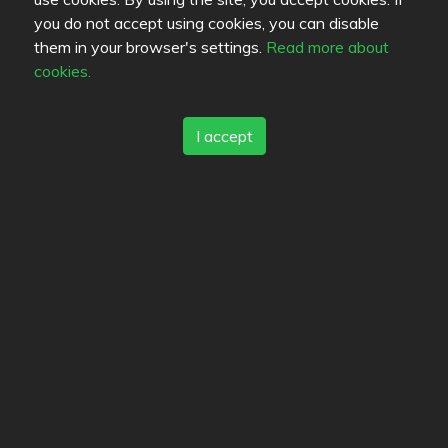
you do not accept using cookies, you can disable
them in your browser's settings.
Read more about
Followers
cookies.
Es folgen (2)
I accept
Magdalenuska
makuaisti
Lists
Bookmarks
Mami