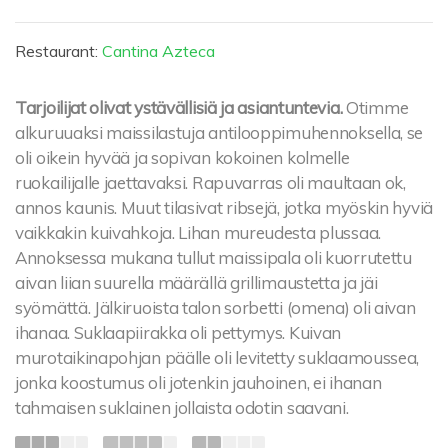
Restaurant:
Cantina Azteca
Tarjoilijat olivat ystävällisiä ja asiantuntevia.
Otimme
alkuruuaksi maissilastuja antilooppimuhennoksella, se
oli oikein hyvää ja sopivan kokoinen kolmelle
ruokailijalle jaettavaksi. Rapuvarras oli maultaan ok,
annos kaunis. Muut tilasivat ribsejä, jotka myöskin hyviä
vaikkakin kuivahkoja. Lihan mureudesta plussaa.
Annoksessa mukana tullut maissipala oli kuorrutettu
aivan liian suurella määrällä grillimaustetta ja jäi
syömättä. Jälkiruoista talon sorbetti (omena) oli aivan
ihanaa. Suklaapiirakka oli pettymys. Kuivan
murotaikinapohjan päälle oli levitetty suklaamoussea,
jonka koostumus oli jotenkin jauhoinen, ei ihanan
tahmaisen suklainen jollaista odotin saavani.