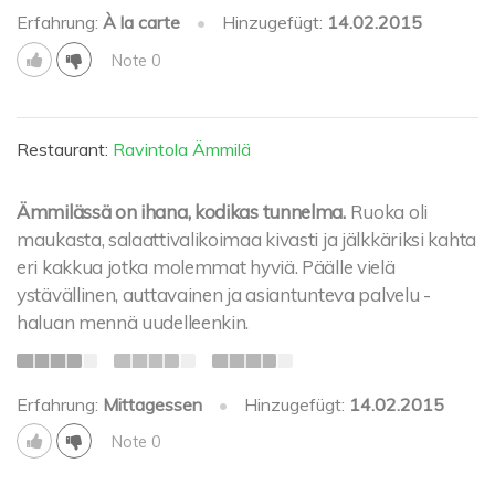
Erfahrung:
À la carte
•
Hinzugefügt:
14.02.2015
Note 0
Restaurant:
Ravintola Ämmilä
Ämmilässä on ihana, kodikas tunnelma.
Ruoka oli
maukasta, salaattivalikoimaa kivasti ja jälkkäriksi kahta
eri kakkua jotka molemmat hyviä. Päälle vielä
ystävällinen, auttavainen ja asiantunteva palvelu -
haluan mennä uudelleenkin.
Erfahrung:
Mittagessen
•
Hinzugefügt:
14.02.2015
Note 0