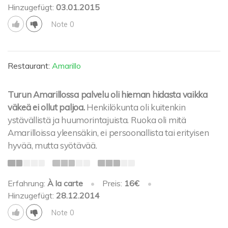
Hinzugefügt:
03.01.2015
Note 0
Restaurant:
Amarillo
Turun Amarillossa palvelu oli hieman hidasta vaikka
väkeä ei ollut paljoa.
Henkilökunta oli kuitenkin
ystävällistä ja huumorintajuista. Ruoka oli mitä
Amarilloissa yleensäkin, ei persoonallista tai erityisen
hyvää, mutta syötävää.
Erfahrung:
À la carte
•
Preis:
16€
•
Hinzugefügt:
28.12.2014
Note 0