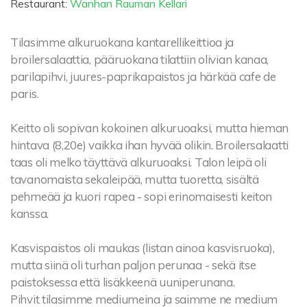
Restaurant:
Wanhan Rauman Kellari
Tilasimme alkuruokana kantarellikeittioa ja
broilersalaattia, pääruokana tilattiin olivian kanaa,
parilapihvi, juures-paprikapaistos ja härkää cafe de
paris.
Keitto oli sopivan kokoinen alkuruoaksi, mutta hieman
hintava (8,20e) vaikka ihan hyvää olikin. Broilersalaatti
taas oli melko täyttävä alkuruoaksi. Talon leipä oli
tavanomaista sekaleipää, mutta tuoretta, sisältä
pehmeää ja kuori rapea - sopi erinomaisesti keiton
kanssa.
Kasvispaistos oli maukas (listan ainoa kasvisruoka),
mutta siinä oli turhan paljon perunaa - sekä itse
paistoksessa että lisäkkeenä uuniperunana.
Pihvit tilasimme mediumeina ja saimme ne medium