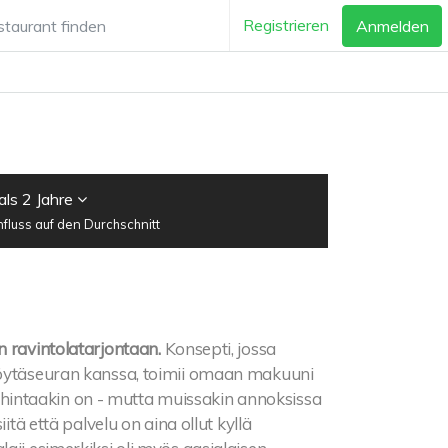
Registrieren
Anmelden
als 2 Jahre
luss auf den Durchschnitt
n ravintolatarjontaan.
Konsepti, jossa
 pöytäseuran kanssa, toimii omaan makuuni
kin hintaakin on - mutta muissakin annoksissa
itä että palvelu on aina ollut kyllä