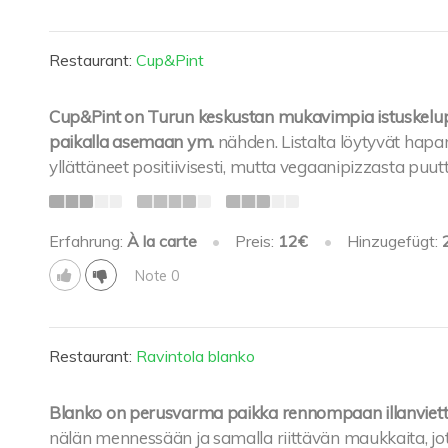
Restaurant:
Cup&Pint
Cup&Pint on Turun keskustan mukavimpia istuskelupai
paikalla asemaan ym.
nähden. Listalta löytyvät hapa
yllättäneet positiivisesti, mutta vegaanipizzasta puut
Erfahrung:
À la carte
•
Preis:
12€
•
Hinzugefügt:
Note 0
Restaurant:
Ravintola blanko
Blanko on perusvarma paikka rennompaan illanviett
nälän mennessään ja samalla riittävän maukkaita, jott