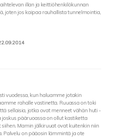
ihtelevan illan ja keittiöhenkilökunnan
, joten jos kaipaa rauhallista tunnelmointia,
22.09.2014
ti vuodessa, kun haluamme jotakin
aamme rahalle vastinetta. Ruuassa on toki
tä sellaisia, jotka ovat menneet vähän huti -
 joskus pääruoassa on ollut kastiketta
siihen. Mamin jälkiruuat ovat kuitenkin niin
sta. Palvelu on pääosin lämmintä ja ote