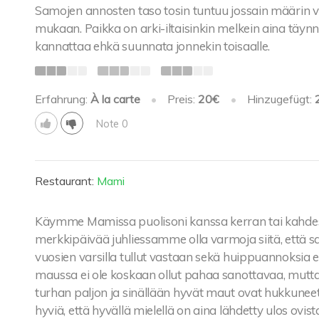
Samojen annosten taso tosin tuntuu jossain määrin va
mukaan. Paikka on arki-iltaisinkin melkein aina täynnä
kannattaa ehkä suunnata jonnekin toisaalle.
Erfahrung:
À la carte
•
Preis:
20€
•
Hinzugefügt:
Note 0
Restaurant:
Mami
Käymme Mamissa puolisoni kanssa kerran tai kahdes
merkkipäivää juhliessamme olla varmoja siitä, että s
vuosien varsilla tullut vastaan sekä huippuannoksia et
maussa ei ole koskaan ollut pahaa sanottavaa, mutta
turhan paljon ja sinällään hyvät maut ovat hukkuneet 
hyviä, että hyvällä mielellä on aina lähdetty ulos ovi