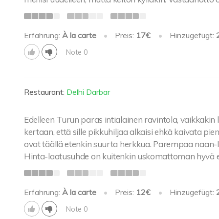
Erfahrung:
À la carte
•
Preis:
17€
•
Hinzugefügt:
Note 0
Restaurant:
Delhi Darbar
Edelleen Turun paras intialainen ravintola, vaikkakin l
kertaan, että sille pikkuhiljaa alkaisi ehkä kaivata p
ovat täällä etenkin suurta herkkua. Parempaa naan-l
Hinta-laatusuhde on kuitenkin uskomattoman hyvä et
Erfahrung:
À la carte
•
Preis:
12€
•
Hinzugefügt:
Note 0