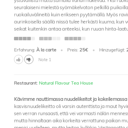
ystävällistä mutta samalla vähän hakevaa. Yksi ruokal
seuralaiseni mielestä syömäkelvoton pelkillä puikoilla, j
ruokailuvälineitä kuin erikseen pyytämällä. Myös ravi
aurinkoisella säällä niissä tulee herkästi kuuma, kun 
seikat kuitenkin antaa anteeksi, kun ruuan hinta-la
Erfahrung:
À la carte
•
Preis:
25€
•
Hinzugefügt:
Note 1
Restaurant:
Natural Flavour Tea House
Kävimme nauttimassa nuudelikeitot ja kokeilemassa
kasvisnuudelikeitto oli varsin autenttista ja maut hyvi
sen verran runsaasti, että vei varmasti nälän menness
mutta hinnaltaan aika korkeita verrattuna paikan mu
menisi uudelleen, mutta keiton kylläkin. Vastaanotto o