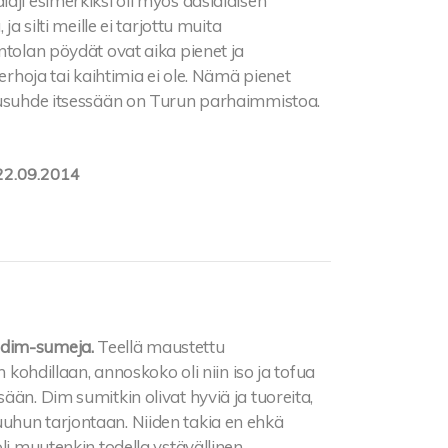
aji esimerkiksi oli myös aasialaisen
a silti meille ei tarjottu muita
ntolan pöydät ovat aika pienet ja
verhoja tai kaihtimia ei ole. Nämä pienet
atusuhde itsessään on Turun parhaimmistoa.
22.09.2014
 dim-sumeja.
Teellä maustettu
n kohdillaan, annoskoko oli niin iso ja tofua
ään. Dim sumitkin olivat hyviä ja tuoreita,
uhun tarjontaan. Niiden takia en ehkä
li muutenkin todella ystävällinen.