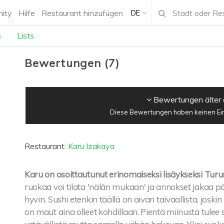
ity
Hilfe
Restaurant hinzufügen
DE
s
Lists
Bewertungen
(
7
)
Bewertungen älter 
Diese Bewertungen haben keinen Einf
Restaurant:
Karu Izakaya
Karu on osoittautunut erinomaiseksi lisäykseksi Turu
ruokaa voi tilata 'nälän mukaan' ja annokset jakaa
hyvin. Sushi etenkin täällä on aivan taivaallista, jos
on maut aina olleet kohdillaan. Pientä miinusta tulee si