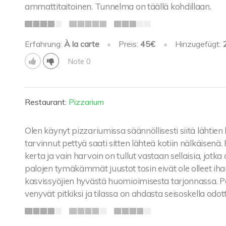
ammattitaitoinen. Tunnelma on täällä kohdillaan.
Erfahrung:
À la carte
•
Preis:
45€
•
Hinzugefügt:
Note 0
Restaurant:
Pizzarium
Olen käynyt pizzariumissa säännöllisesti siitä lähtien 
tarvinnut pettyä saati sitten lähteä kotiin nälkäisenä.
kerta ja vain harvoin on tullut vastaan sellaisia, jotka 
palojen tymäkämmät juustot tosin eivät ole olleet 
kasvissyöjien hyvästä huomioimisesta tarjonnassa. Pal
venyvät pitkiksi ja tilassa on ahdasta seisoskella odo