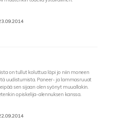
23.09.2014
ista on tullut koluttua läpi jo niin moneen
ientä uudistumista. Paneer- ja lammasruuat
eipää sen sijaan olen syönyt muuallakin.
enkin opiskelija-alennuksen kanssa.
22.09.2014