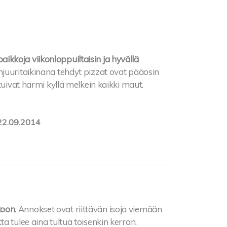
kkoja viikonloppuiltaisin ja hyvällä
njuuritaikinana tehdyt pizzat ovat pääosin
tuivat harmi kyllä melkein kaikki maut.
22.09.2014
oon.
Annokset ovat riittävän isoja viemään
a tulee aina tultua toisenkin kerran.