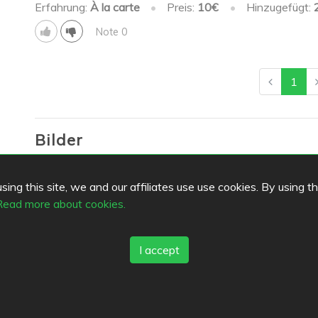
Erfahrung:
À la carte
•
Preis:
10€
•
Hinzugefügt:
Note 0
1
Bilder
ing this site, we and our affiliates use use cookies. By using t
Followers
Read more about cookies.
Lists
I accept
Bookmarks