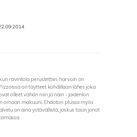
22.09.2014
kun ravintola perustettiin, harvoin on
 Pizzoissa on täytteet kohdillaan lähes joka
ovat olleet vähän niin ja näin - joidenkin
ihan omaan makuuni. Ehdoton plussa myös
velu on aina ystävällistä, joskus tosin jonot
ttamassa.