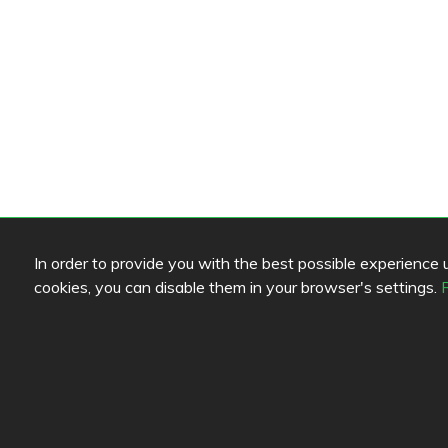
Farblegende lesen
Link
In order to provide you with the best possible experience us
cookies, you can disable them in your browser's settings.
Speisenqualität
Hilfe
Erfahrung
Feedb
Preis-Leistungs-Verhältnis
Diens
Konta
Daten
Cooki
Blogs