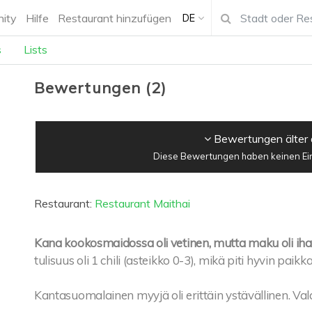
ity
Hilfe
Restaurant hinzufügen
DE
s
Lists
Bewertungen
(
2
)
Bewertungen älter 
Diese Bewertungen haben keinen Einf
Restaurant:
Restaurant Maithai
Kana kookosmaidossa oli vetinen, mutta maku oli iha
tulisuus oli 1 chili (asteikko 0-3), mikä piti hyvin paikk
Kantasuomalainen myyjä oli erittäin ystävällinen. Val