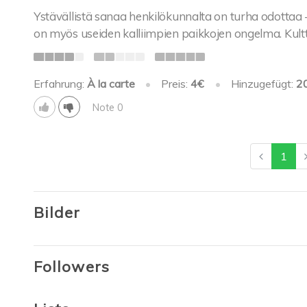
Ystävällistä sanaa henkilökunnalta on turha odottaa 
on myös useiden kalliimpien paikkojen ongelma. Kul
Erfahrung:
À la carte
•
Preis:
4€
•
Hinzugefügt:
2
Note 0
1
Bilder
Followers