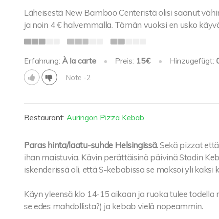
Läheisestä New Bamboo Centeristä olisi saanut vä
ja noin 4 € halvemmalla. Tämän vuoksi en usko käyvän
Erfahrung:
À la carte
•
Preis:
15€
•
Hinzugefügt:
Note -2
Restaurant:
Auringon Pizza Kebab
Paras hinta/laatu-suhde Helsingissä.
Sekä pizzat ett
ihan maistuvia. Kävin perättäisinä päivinä Stadin Ke
iskenderissä oli, että S-kebabissa se maksoi yli kaks
Käyn yleensä klo 14-15 aikaan ja ruoka tulee todella 
se edes mahdollista?) ja kebab vielä nopeammin.