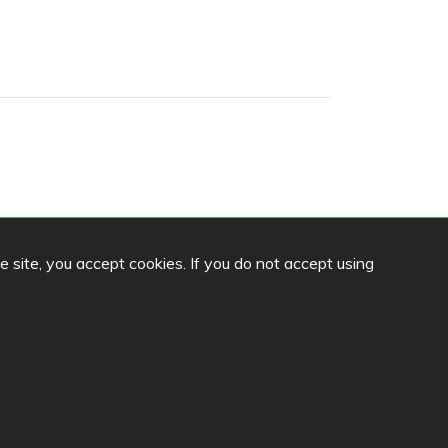
Sprache
he site, you accept cookies. If you do not accept using
FI
SV
EN
DE
llinna
i
na