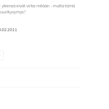
- yleensä eivät virka mitään - mutta tämä
ttuurikysymys?
0.02.2011