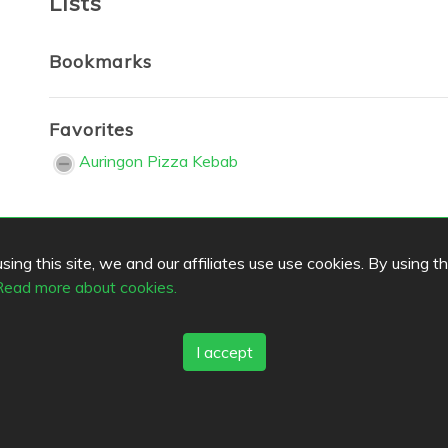
Lists
Bookmarks
Favorites
Auringon Pizza Kebab
s
Top Cities
ing this site, we and our affiliates use use cookies. By using t
Read more about cookies.
Helsinki
München
Köln
ack
Tampere
Turku
Espoo
Ta
tleistungsbedingungen
Vantaa
Oulu
Kuopio
Laht
I accept
kt
Jyväskylä
Pori
Hämeenlin
schutzbestimmungen
Rovaniemi
Vaasa
Porvoo
es
Seinäjoki
Kotka
Mikkeli