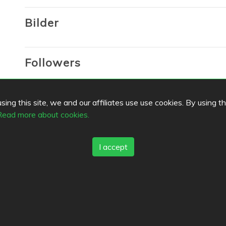
Bilder
Followers
Lists
ing this site, we and our affiliates use use cookies. By using t
Read more about cookies.
Bookmarks
I accept
Favorites
s
Top Cities
Helsinki
München
Köln