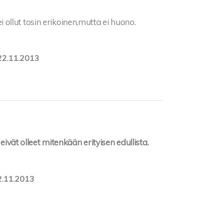
 ollut tosin erikoinen,mutta ei huono.
22.11.2013
eivät olleet mitenkään erityisen edullista.
2.11.2013