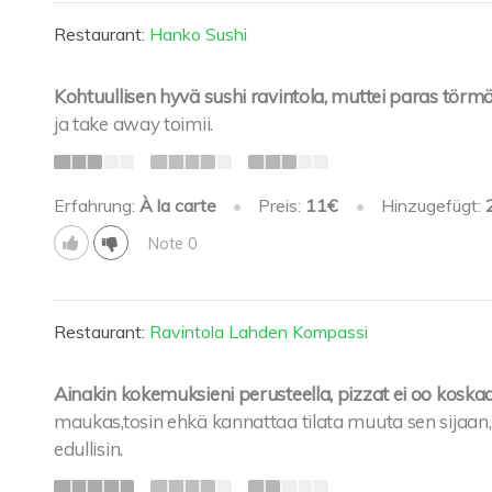
Restaurant:
Hanko Sushi
Kohtuullisen hyvä sushi ravintola, muttei paras törmä
ja take away toimii.
Erfahrung:
À la carte
•
Preis:
11€
•
Hinzugefügt:
Note 0
Restaurant:
Ravintola Lahden Kompassi
Ainakin kokemuksieni perusteella, pizzat ei oo koska
maukas,tosin ehkä kannattaa tilata muuta sen sijaan,
edullisin.