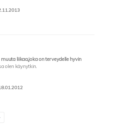
2.11.2013
muuta liikaa,joka on terveydelle hyvin
a olen käynytkin.
18.01.2012