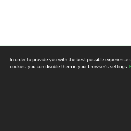
In order to provide you with the best possible experience us
cookies, you can disable them in your browser's settings.
Farblegende lesen
Link
Speisenqualität
Hilfe