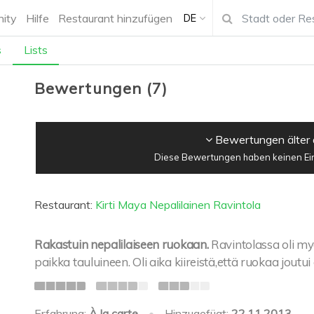
ity
Hilfe
Restaurant hinzufügen
DE
s
Lists
Bewertungen
(
7
)
Bewertungen älter 
Diese Bewertungen haben keinen Einf
Restaurant:
Kirti Maya Nepalilainen Ravintola
Rakastuin nepalilaiseen ruokaan.
Ravintolassa oli my
paikka tauluineen. Oli aika kiireistä,että ruokaa jout
Erfahrung:
À la carte
•
Hinzugefügt:
22.11.2013