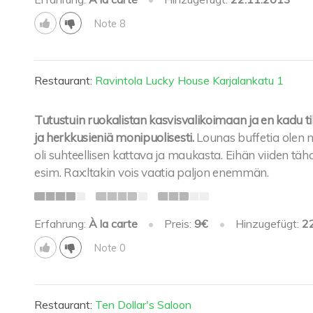
Note 8
Restaurant:
Ravintola Lucky House Karjalankatu 1
Tutustuin ruokalistan kasvisvalikoimaan ja en kadu 
ja herkkusieniä monipuolisesti.
Lounas buffetia olen
oli suhteellisen kattava ja maukasta. Eihän viiden tähd
esim. Rax:ltakin vois vaatia paljon enemmän.
Erfahrung:
À la carte
•
Preis:
9€
•
Hinzugefügt:
2
Note 0
Restaurant:
Ten Dollar's Saloon