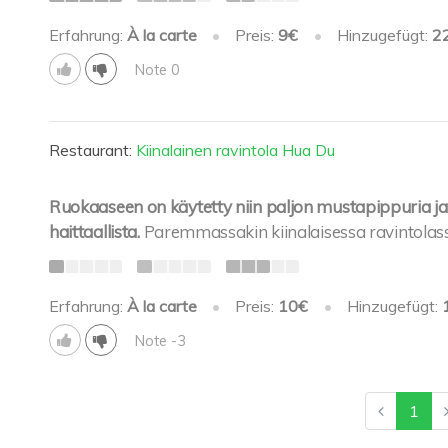
Erfahrung:
À la carte
•
Preis:
9€
•
Hinzugefügt:
2
Note 0
Restaurant:
Kiinalainen ravintola Hua Du
Ruokaaseen on käytetty niin paljon mustapippuria ja 
haittaallista.
Paremmassakin kiinalaisessa ravintolass
Erfahrung:
À la carte
•
Preis:
10€
•
Hinzugefügt:
Note -3
1