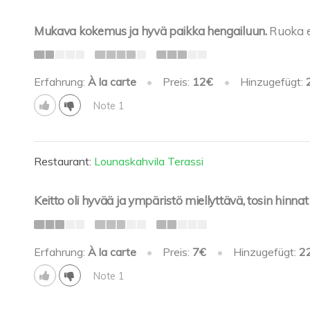
Mukava kokemus ja hyvä paikka hengailuun.
Ruoka ei
Erfahrung:
À la carte
•
Preis:
12€
•
Hinzugefügt:
Note 1
Restaurant:
Lounaskahvila Terassi
Keitto oli hyvää ja ympäristö miellyttävä, tosin hinnat 
Erfahrung:
À la carte
•
Preis:
7€
•
Hinzugefügt:
2
Note 1