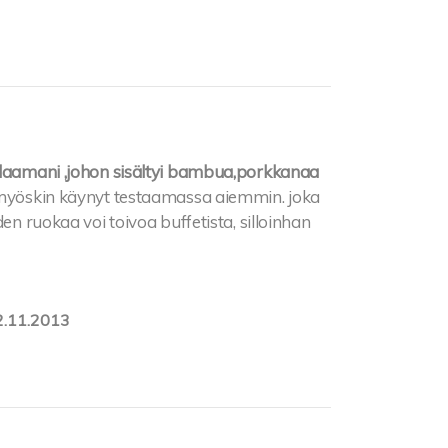
tilaamani ,johon sisältyi bambua,porkkanaa
 myöskin käynyt testaamassa aiemmin. joka
en ruokaa voi toivoa buffetista, silloinhan
2.11.2013