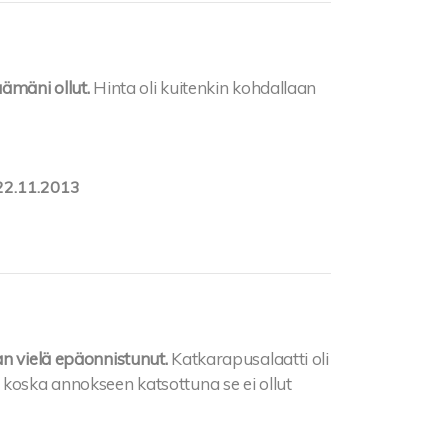
ämäni ollut.
Hinta oli kuitenkin kohdallaan
22.11.2013
an vielä epäonnistunut.
Katkarapusalaatti oli
 koska annokseen katsottuna se ei ollut