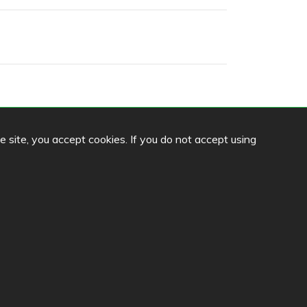
he site, you accept cookies. If you do not accept using
Sprache
FI
SV
EN
DE