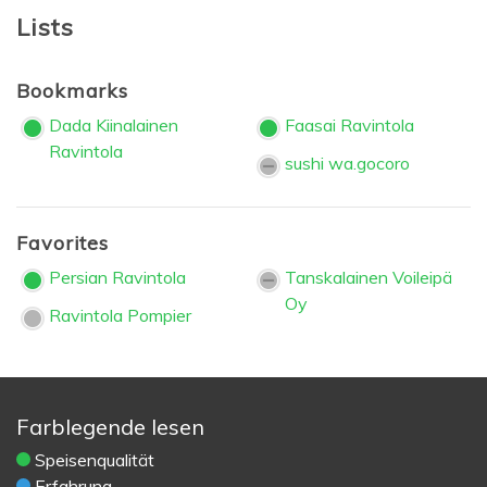
Lists
Bookmarks
Dada Kiinalainen
Faasai Ravintola
Ravintola
sushi wa.gocoro
Favorites
Persian Ravintola
Tanskalainen Voileipä
Oy
Ravintola Pompier
Farblegende lesen
Speisenqualität
Erfahrung