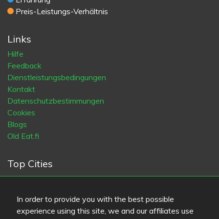
Preis-Leistungs-Verhältnis
Links
Hilfe
Feedback
Dienstleistungsbedingungen
Kontakt
Datenschutzbestimmungen
Cookies
Blogs
Old Eat.fi
Top Cities
Helsinki
München
Köln
Tampere
Turku
Espoo
Tallinna
Vantaa
Oulu
Kuopio
Lahti
Jyväskylä
Pori
In order to provide you with the best possible
Hämeenlinna
Rovaniemi
Vaasa
Porvoo
Seinäjoki
experience using this site, we and our affiliates use
Kotka
Mikkeli