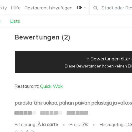
ity
Hilfe
Restaurant hinzufügen
DE
s
Lists
Bewertungen
(
2
)
Bewertungen älter 
Diese Bewertungen haben keinen Einf
Restaurant:
Quick Wok
parasta lähiruokaa, pahan päivän pelastaja ja valkos
Erfahrung:
À la carte
•
Preis:
7€
•
Hinzugefügt:
1