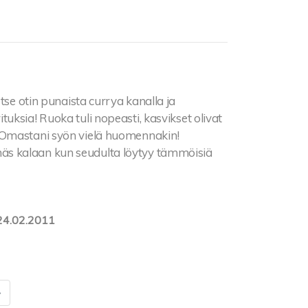
Itse otin punaista currya kanalla ja
ksia! Ruoka tuli nopeasti, kasvikset olivat
 Omastani syön vielä huomennakin!
s kalaan kun seudulta löytyy tämmöisiä
24.02.2011