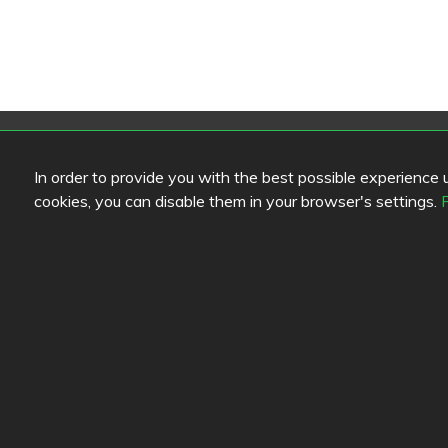
Farblegende lesen
Link
In order to provide you with the best possible experience us
Speisenqualität
Hilfe
cookies, you can disable them in your browser's settings.
Erfahrung
Feedb
Preis-Leistungs-Verhältnis
Diens
Konta
Daten
Cooki
Blogs
Old Eat