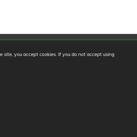
Sprache
he site, you accept cookies. If you do not accept using
FI
SV
EN
DE
llinna
i
na