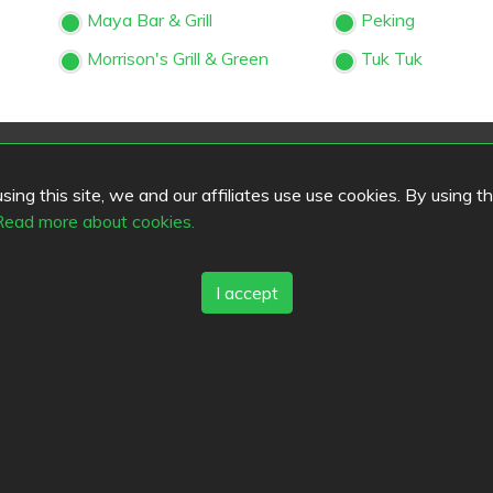
Maya Bar & Grill
Peking
Morrison's Grill & Green
Tuk Tuk
s
Top Cities
ing this site, we and our affiliates use use cookies. By using t
Helsinki
München
Köln
Read more about cookies.
ack
Tampere
Turku
Espoo
Ta
tleistungsbedingungen
Vantaa
Oulu
Kuopio
Laht
kt
Jyväskylä
Pori
Hämeenlin
I accept
schutzbestimmungen
Rovaniemi
Vaasa
Porvoo
es
Seinäjoki
Kotka
Mikkeli
.fi