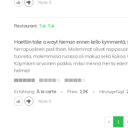
Note 0
Restaurant:
Tuk Tuk
Haettiin take a wayt hieman ennen kello kymmentä.
herrapuolinen pad thain. Molemmat olivat nappisuoritu
tuoreita, molemmissa ruoissa oli makua sekä kokoa.
Käymisen arvoinen paikka, miksi mennä merta edemä
helmiä!
Erfahrung:
À la carte
•
Preis:
13€
•
Hinzugefügt:
Note 0
1